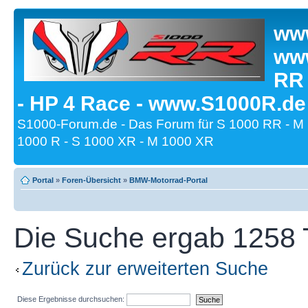
www
www
RR
- HP 4 Race - www.S1000R.de
S1000-Forum.de - Das Forum für S 1000 RR - M
1000 R - S 1000 XR - M 1000 XR
Portal
»
Foren-Übersicht
»
BMW-Motorrad-Portal
Die Suche ergab 1258 T
Zurück zur erweiterten Suche
Diese Ergebnisse durchsuchen: