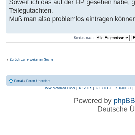
Soweit ich das auf der HP gesehen habe, g
Teilegutachten.
Muß man also problemlos eintragen können
Sortiere nach
Zurück zur erweiterten Suche
Portal
»
Foren-Übersicht
BMW-Motorrad-Bilder
|
K 1200 S
|
K 1300 GT
|
K 1600 GT
|
Powered by
phpBB
Deutsche Ü