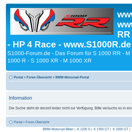
www
www
RR
- HP 4 Race - www.S1000R.de
S1000-Forum.de - Das Forum für S 1000 RR - M
1000 R - S 1000 XR - M 1000 XR
Portal
»
Foren-Übersicht
»
BMW-Motorrad-Portal
Information
Die Suche steht dir derzeit leider nicht zur Verfügung. Bitte versuche es in ei
Portal
»
Foren-Übersicht
BMW-Motorrad-Bilder
|
K 1200 S
|
K 1300 GT
|
K 1600 GT
|