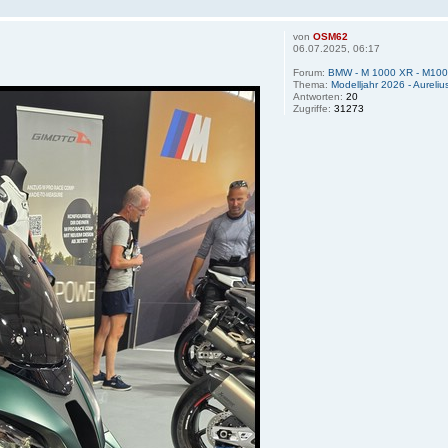
von
OSM62
06.07.2025, 06:17
Forum:
BMW - M 1000 XR - M10
Thema:
Modelljahr 2026 - Aureliu
Antworten:
20
Zugriffe:
31273