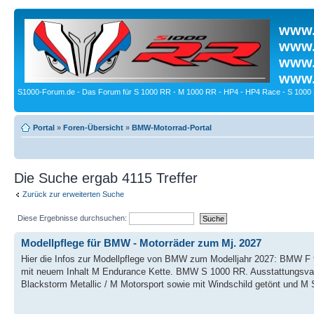
www.
www.
www.
www.
S1000-Forum.de - Das Forum für S 1000 RR - M 1000 RR - HP4 - HP4 Race - S 1000 
Portal
»
Foren-Übersicht
»
BMW-Motorrad-Portal
Die Suche ergab 4115 Treffer
Zurück zur erweiterten Suche
Diese Ergebnisse durchsuchen:
Modellpflege für BMW - Motorräder zum Mj. 2027
Hier die Infos zur Modellpflege von BMW zum Modelljahr 2027: BMW F
mit neuem Inhalt M Endurance Kette. BMW S 1000 RR. Ausstattungsvaria
Blackstorm Metallic / M Motorsport sowie mit Windschild getönt und M 