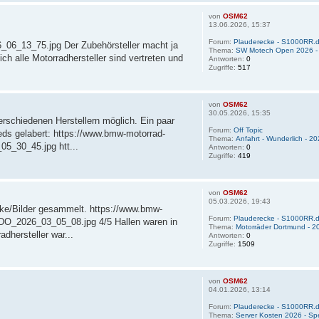
von
OSM62
13.06.2026, 15:37
Forum:
Plauderecke - S1000RR.d
6_13_75.jpg Der Zubehörsteller macht ja
Thema:
SW Motech Open 2026 - B
ch alle Motorradhersteller sind vertreten und
Antworten:
0
Zugriffe:
517
von
OSM62
30.05.2026, 15:35
erschiedenen Herstellern möglich. Ein paar
Forum:
Off Topic
eds gelabert: https://www.bmw-motorrad-
Thema:
Anfahrt - Wunderlich - 2
5_30_45.jpg htt...
Antworten:
0
Zugriffe:
419
von
OSM62
05.03.2026, 19:43
cke/Bilder gesammelt. https://www.bmw-
Forum:
Plauderecke - S1000RR.d
O_2026_03_05_08.jpg 4/5 Hallen waren in
Thema:
Motorräder Dortmund - 20
adhersteller war...
Antworten:
0
Zugriffe:
1509
von
OSM62
04.01.2026, 13:14
Forum:
Plauderecke - S1000RR.d
Thema:
Server Kosten 2026 - Sp