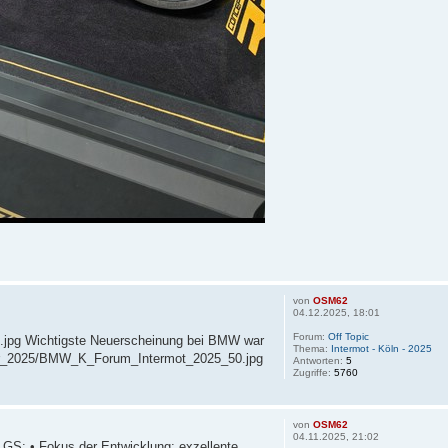
von
OSM62
04.12.2025, 18:01
Forum:
Off Topic
.jpg Wichtigste Neuerscheinung bei BMW war
Thema:
Intermot - Köln - 2025
lder_2025/BMW_K_Forum_Intermot_2025_50.jpg
Antworten:
5
Zugriffe:
5760
von
OSM62
04.11.2025, 21:02
 GS: • Fokus der Entwicklung: exzellente