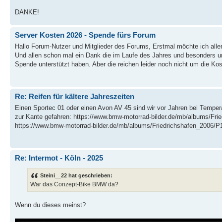
DANKE!
Server Kosten 2026 - Spende fürs Forum
Hallo Forum-Nutzer und Mitglieder des Forums, Erstmal möchte ich alle
Und allen schon mal ein Dank die im Laufe des Jahres und besonders 
Spende unterstützt haben. Aber die reichen leider noch nicht um die Kost
Re: Reifen für kältere Jahreszeiten
Einen Sportec 01 oder einen Avon AV 45 sind wir vor Jahren bei Tempera
zur Kante gefahren: https://www.bmw-motorrad-bilder.de/mb/albums/Fri
https://www.bmw-motorrad-bilder.de/mb/albums/Friedrichshafen_2006/P1
Re: Intermot - Köln - 2025
Steini__22 hat geschrieben:
War das Conzept-Bike BMW da?
Wenn du dieses meinst?