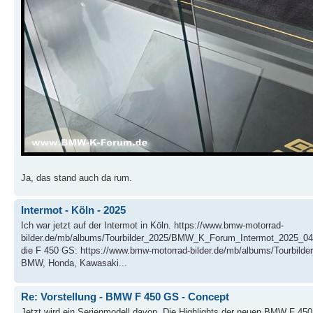
Ja, das stand auch da rum.
Intermot - Köln - 2025
Ich war jetzt auf der Intermot in Köln. https://www.bmw-motorrad-
bilder.de/mb/albums/Tourbilder_2025/BMW_K_Forum_Intermot_2025_04
die F 450 GS: https://www.bmw-motorrad-bilder.de/mb/albums/Tourbi
BMW, Honda, Kawasaki...
Re: Vorstellung - BMW F 450 GS - Concept
Jetzt wird ein Serienmodell davon. Die Highlights der neuen BMW F 450