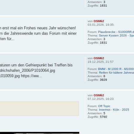
Antworten:
3
Zugriffe:
1831
von
OSM62
03.01.2026, 19:35
n erst mal ein Frohes neues Jahr wünschen!
Forum:
Plauderecke - S1000RR.d
um die Jahreswende rum das Forum mit einer
Thema:
Server Kosten 2026 - Sp
en für...
Antworten:
3
Zugriffe:
1831
von
OSM62
19.12.2025, 21:57
turen um den Gefrierpunkt bei Treffen bis
Forum:
BMW - M 1000 R - M100
edrichshafen_2006/P1010064.jpg
Thema:
Reifen für kältere Jahres
010059.jpg https://ww...
Antworten:
6
Zugriffe:
3929
von
OSM62
07.12.2025, 16:23
Forum:
Off Topic
Thema:
Intermot - Köln - 2025
Antworten:
5
Zugriffe:
5760