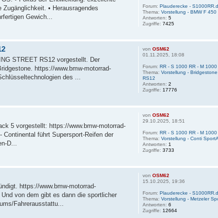
Forum:
Plauderecke - S1000RR.d
e Zugänglichkeit. • Herausragendes
Thema:
Vorstellung - BMW F 450
rfertigen Gewich...
Antworten:
5
Zugriffe:
7425
12
von
OSM62
01.11.2025, 18:08
CING STREET RS12 vorgestellt. Der
Forum:
RR - S 1000 RR - M 1000 
Bridgestone. https://www.bmw-motorrad-
Thema:
Vorstellung - Bridgest
chlüsseltechnologien des ...
RS12
Antworten:
2
Zugriffe:
17776
von
OSM62
29.10.2025, 18:51
tack 5 vorgestellt: https://www.bmw-motorrad-
Forum:
RR - S 1000 RR - M 1000 
 Continental führt Supersport-Reifen der
Thema:
Vorstellung - Conti Sport
n-D...
Antworten:
1
Zugriffe:
3733
von
OSM62
15.10.2025, 19:36
ündigt. https://www.bmw-motorrad-
Forum:
Plauderecke - S1000RR.d
Und von dem gibt es dann die sportlicher
Thema:
Vorstellung - Metzeler S
ums/Fahrerausstattu...
Antworten:
6
Zugriffe:
12664