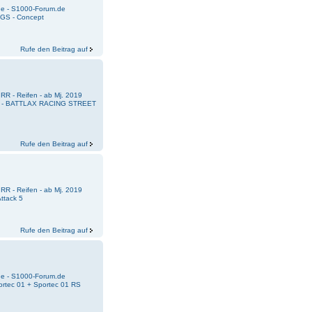
e - S1000-Forum.de
 GS - Concept
Rufe den Beitrag auf
RR - Reifen - ab Mj. 2019
one - BATTLAX RACING STREET
Rufe den Beitrag auf
RR - Reifen - ab Mj. 2019
Attack 5
Rufe den Beitrag auf
e - S1000-Forum.de
portec 01 + Sportec 01 RS