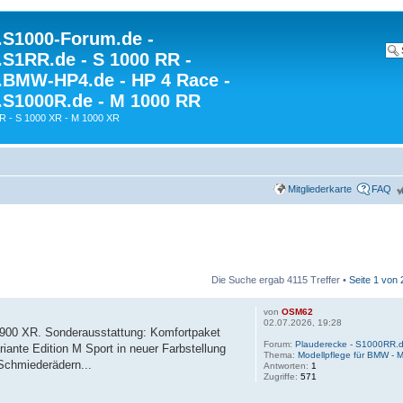
S1000-Forum.de -
S1RR.de - S 1000 RR -
BMW-HP4.de - HP 4 Race -
S1000R.de - M 1000 RR
R - S 1000 XR - M 1000 XR
Mitgliederkarte
FAQ
Die Suche ergab 4115 Treffer •
Seite
1
von
von
OSM62
02.07.2026, 19:28
 900 XR. Sonderausstattung: Komfortpaket
Forum:
Plauderecke - S1000RR.d
nte Edition M Sport in neuer Farbstellung
Thema:
Modellpflege für BMW - 
Schmiederädern...
Antworten:
1
Zugriffe:
571