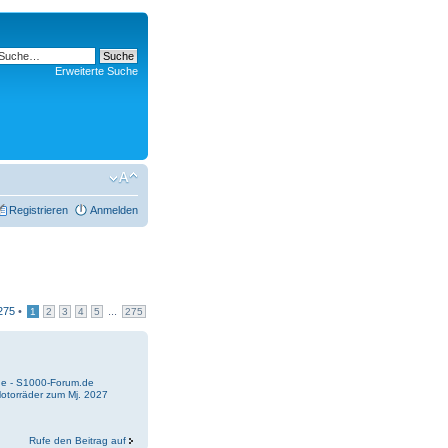
Erweiterte Suche
Registrieren
Anmelden
275
•
...
1
2
3
4
5
275
e - S1000-Forum.de
Motorräder zum Mj. 2027
Rufe den Beitrag auf