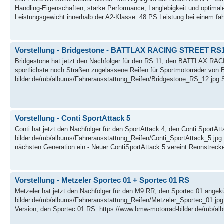
Handling-Eigenschaften, starke Performance, Langlebigkeit und optimal
Leistungsgewicht innerhalb der A2-Klasse: 48 PS Leistung bei einem fah
Vorstellung - Bridgestone - BATTLAX RACING STREET RS
Bridgestone hat jetzt den Nachfolger für den RS 11, den BATTLAX RA
sportlichste noch Straßen zugelassene Reifen für Sportmotorräder von 
bilder.de/mb/albums/Fahrerausstattung_Reifen/Bridgestone_RS_12.jpg S
Vorstellung - Conti SportAttack 5
Conti hat jetzt den Nachfolger für den SportAttack 4, den Conti SportAt
bilder.de/mb/albums/Fahrerausstattung_Reifen/Conti_SportAttack_5.jpg -
nächsten Generation ein - Neuer ContiSportAttack 5 vereint Rennstrecke
Vorstellung - Metzeler Sportec 01 + Sportec 01 RS
Metzeler hat jetzt den Nachfolger für den M9 RR, den Sportec 01 angek
bilder.de/mb/albums/Fahrerausstattung_Reifen/Metzeler_Sportec_01.jpg 
Version, den Sportec 01 RS. https://www.bmw-motorrad-bilder.de/mb/alb