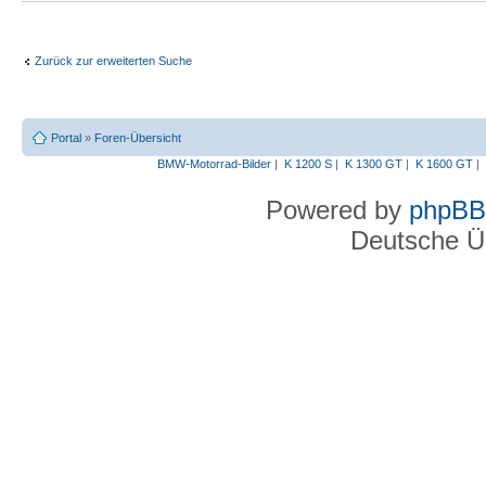
Zurück zur erweiterten Suche
Portal
»
Foren-Übersicht
BMW-Motorrad-Bilder
|
K 1200 S
|
K 1300 GT
|
K 1600 GT
|
Powered by
phpBB
Deutsche Ü