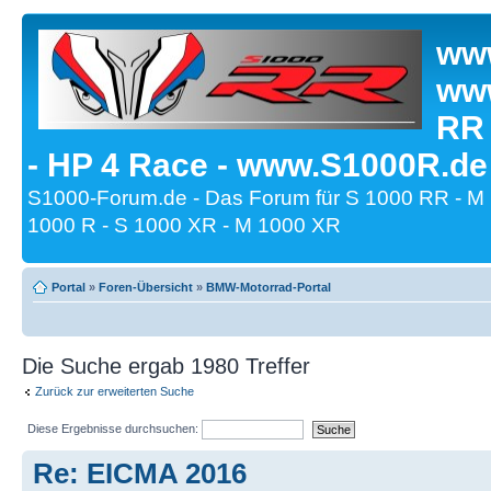
www
www
RR
- HP 4 Race - www.S1000R.de
S1000-Forum.de - Das Forum für S 1000 RR - M
1000 R - S 1000 XR - M 1000 XR
Portal
»
Foren-Übersicht
»
BMW-Motorrad-Portal
Die Suche ergab 1980 Treffer
Zurück zur erweiterten Suche
Diese Ergebnisse durchsuchen:
Re: EICMA 2016