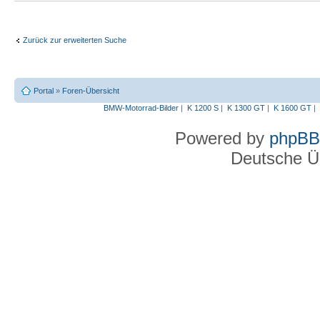
Zurück zur erweiterten Suche
Portal
»
Foren-Übersicht
BMW-Motorrad-Bilder
|
K 1200 S
|
K 1300 GT
|
K 1600 GT
|
Powered by
phpBB
Deutsche Ü