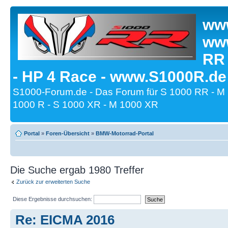
www
www
RR
- HP 4 Race - www.S1000R.de
S1000-Forum.de - Das Forum für S 1000 RR - M
1000 R - S 1000 XR - M 1000 XR
Portal
»
Foren-Übersicht
»
BMW-Motorrad-Portal
Die Suche ergab 1980 Treffer
Zurück zur erweiterten Suche
Diese Ergebnisse durchsuchen:
Re: EICMA 2016