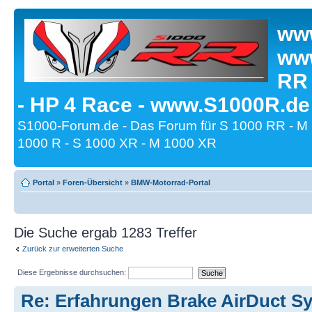
www
www
RR
- HP 4 Race - www.S1000R.de
S1000-Forum.de - Das Forum für S 1000 RR - M
1000 R - S 1000 XR - M 1000 XR
Portal
»
Foren-Übersicht
»
BMW-Motorrad-Portal
Die Suche ergab 1283 Treffer
Zurück zur erweiterten Suche
Diese Ergebnisse durchsuchen:
Re: Erfahrungen Brake AirDuct S