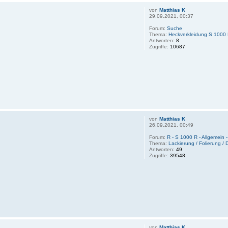
von
Matthias K
29.09.2021, 00:37
Forum:
Suche
Thema:
Heckverkleidung S 1000 
Antworten:
8
Zugriffe:
10687
von
Matthias K
26.09.2021, 00:49
Forum:
R - S 1000 R - Allgemein 
Thema:
Lackierung / Folierung / 
Antworten:
49
Zugriffe:
39548
von
Matthias K