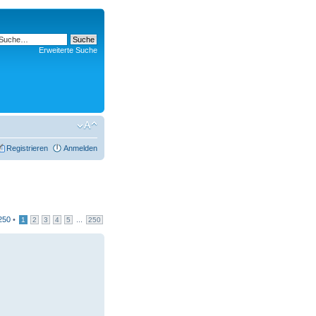
Erweiterte Suche
Registrieren
Anmelden
250
•
...
1
2
3
4
5
250