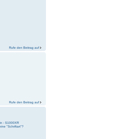
Rufe den Beitrag auf
Rufe den Beitrag auf
ein - S1000XR
ine "Schriftart"?