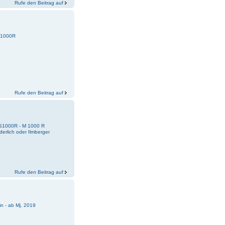
Rufe den Beitrag auf
 S1000R
Rufe den Beitrag auf
 S1000R - M 1000 R
erlich oder Ilmberger
Rufe den Beitrag auf
n - ab Mj. 2019