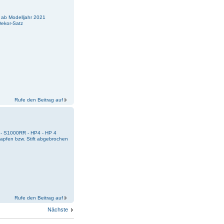
- ab Modelljahr 2021
Dekor-Satz
Rufe den Beitrag auf
 - S1000RR - HP4 - HP 4
Zapfen bzw. Stift abgebrochen
Rufe den Beitrag auf
Nächste