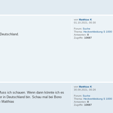
von
Matthias K
01.10.2021, 00:30
Forum:
Suche
Thema:
Heckverkleidung S 1000 
 Deutschland.
Antworten:
8
Zugriffe:
10687
von
Matthias K
30.09.2021, 00:26
 Muss ich schauen. Wenn dann könnte ich es
Forum:
Suche
der in Deutschland bin. Schau mal bei Bono
Thema:
Heckverkleidung S 1000 
G Matthias
Antworten:
8
Zugriffe:
10687