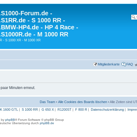
S1000-Forum.de -
S1RR.de - S 1000 RR -
BMW-HP4.de - HP 4 Race -
S1000R.de - M 1000 RR
R - S 1000 XR - M 1000 XR
Mitgliederkarte
FAQ
n paar Minuten erneut.
Das Team
•
Alle Cookies des Boards löschen
• Alle Zeiten sind 
K 1600 GTL
|
S 1000 RR
|
G 650 X
|
R1200ST
|
F 800 R
|
Datenschutzerklärung
|
Impre
 by
phpBB
® Forum Software © phpBB Group
eutsche Übersetzung durch
phpBB.de