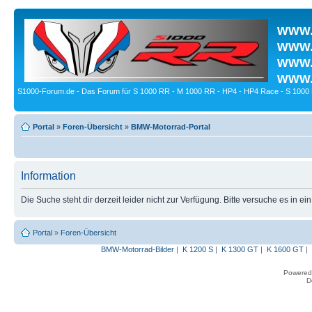
www.
www.
www.
www.
S1000-Forum.de - Das Forum für S 1000 RR - M 1000 RR - HP4 - HP4 Race - S 1000 
Portal
»
Foren-Übersicht
»
BMW-Motorrad-Portal
Information
Die Suche steht dir derzeit leider nicht zur Verfügung. Bitte versuche es in ei
Portal
»
Foren-Übersicht
BMW-Motorrad-Bilder
|
K 1200 S
|
K 1300 GT
|
K 1600 GT
|
Powered
D