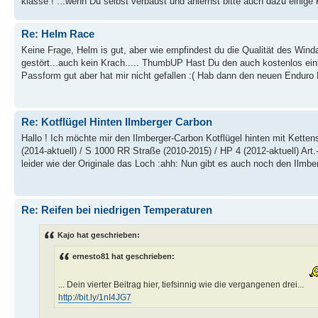
klasse ! ...wenn Du selbst verbaust und anlernst bitte auch dazu einig
Re: Helm Race
Keine Frage, Helm is gut, aber wie empfindest du die Qualität des Winda
gestört...auch kein Krach..... ThumbUP Hast Du den auch kostenlos ei
Passform gut aber hat mir nicht gefallen :( Hab dann den neuen Enduro 
Re: Kotflügel Hinten Ilmberger Carbon
Hallo ! Ich möchte mir den Ilmberger-Carbon Kotflügel hinten mit Ket
(2014-aktuell) / S 1000 RR Straße (2010-2015) / HP 4 (2012-aktuell) Ar
leider wie der Originale das Loch :ahh: Nun gibt es auch noch den Ilmber
Re: Reifen bei niedrigen Temperaturen
Kajo hat geschrieben:
ernesto81 hat geschrieben:
... Dein vierter Beitrag hier, tiefsinnig wie die vergangenen drei...
http://bit.ly/1nI4JG7