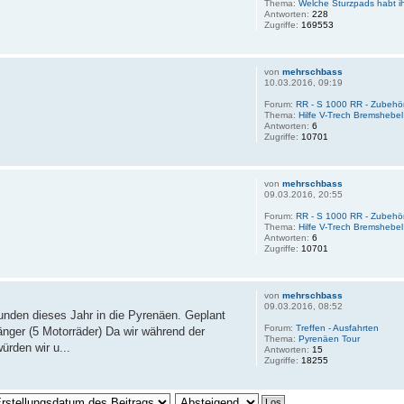
Thema:
Welche Sturzpads habt ih
Antworten:
228
Zugriffe:
169553
von
mehrschbass
10.03.2016, 09:19
Forum:
RR - S 1000 RR - Zubehö
Thema:
Hilfe V-Trech Bremshebel
Antworten:
6
Zugriffe:
10701
von
mehrschbass
09.03.2016, 20:55
Forum:
RR - S 1000 RR - Zubehö
Thema:
Hilfe V-Trech Bremshebel
Antworten:
6
Zugriffe:
10701
von
mehrschbass
09.03.2016, 08:52
unden dieses Jahr in die Pyrenäen. Geplant
Forum:
Treffen - Ausfahrten
änger (5 Motorräder) Da wir während der
Thema:
Pyrenäen Tour
rden wir u...
Antworten:
15
Zugriffe:
18255