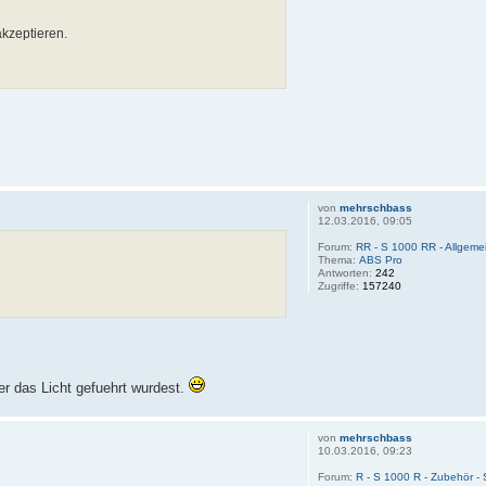
akzeptieren.
von
mehrschbass
12.03.2016, 09:05
Forum:
RR - S 1000 RR - Allgemei
Thema:
ABS Pro
Antworten:
242
Zugriffe:
157240
er das Licht gefuehrt wurdest.
von
mehrschbass
10.03.2016, 09:23
Forum:
R - S 1000 R - Zubehör -