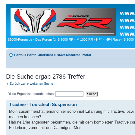
www.
www.
www.
www.
S1000-Forum.de - Das Forum für S 1000 RR - M 1000 RR - HP4 - HP4 Race - S 1000 
Portal
»
Foren-Übersicht
»
BMW-Motorrad-Portal
Die Suche ergab 2786 Treffer
Zurück zur erweiterten Suche
Diese Ergebnisse durchsuchen:
Tractive - Touratech Suspension
Moin zusammen,hat jemand hier schonmal Erfahrung mit Tractive, bzw.
machen koennen?
Hab ne 14er angeboten bekommen, die mit dem kompletten Tractive com
Federbein, vorne mit den Cartridges. Merci