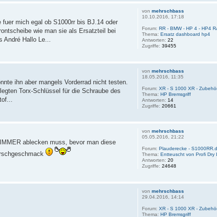
von
mehrschbass
10.10.2016, 17:18
uer mich egal ob S1000rr bis BJ.14 oder
Forum:
RR - BMW - HP 4 - HP4 R
ontscheibe wie man sie als Ersatzteil bei
Thema:
Ersatz dashboard hp4
André Hallo Le...
Antworten:
22
Zugriffe:
39455
von
mehrschbass
18.05.2016, 11:35
nte ihn aber mangels Vorderrad nicht testen.
Forum:
XR - S 1000 XR - Zubehö
legten Torx-Schlüssel für die Schraube des
Thema:
HP Bremsgriff
of...
Antworten:
14
Zugriffe:
20661
von
mehrschbass
05.05.2016, 21:22
e IMMER ablecken muss, bevor man diese
Forum:
Plauderecke - S1000RR.d
 Kirschgeschmack
Thema:
Entteuscht von Profi Dry
Antworten:
20
Zugriffe:
24648
von
mehrschbass
29.04.2016, 14:14
Forum:
XR - S 1000 XR - Zubehö
Thema:
HP Bremsgriff