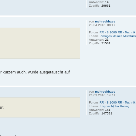
Antworten:
14
Zugriffe:
20661
von
mehrschbass
28.04.2016, 08:17
Forum:
RR - S 1000 RR - Technik
Thema:
Zickiges kleines Miststück
Antworten:
21
Zugriffe:
21501
vor kurzem auch, wurde ausgetauscht auf
von
mehrschbass
24.03.2016, 14:41
Forum:
RR - S 1000 RR - Technik
Thema:
Blipper Alpha Racing
rt.
Antworten:
141
Zugriffe:
147591