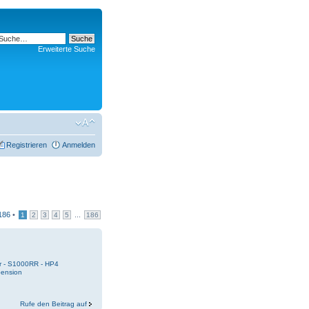
Erweiterte Suche
Registrieren
Anmelden
186
•
...
1
2
3
4
5
186
r - S1000RR - HP4
pension
Rufe den Beitrag auf