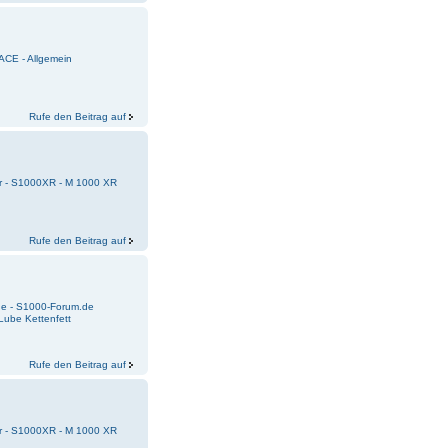
ACE - Allgemein
Rufe den Beitrag auf
r - S1000XR - M 1000 XR
Rufe den Beitrag auf
e - S1000-Forum.de
 Lube Kettenfett
Rufe den Beitrag auf
r - S1000XR - M 1000 XR