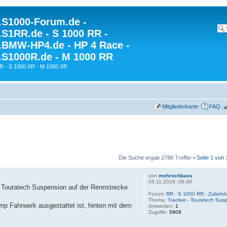
S1000-Forum.de -
S1RR.de - S 1000 RR -
BMW-HP4.de - HP 4 Race -
S1000R.de - M 1000 RR
R - S 1000 XR - M 1000 XR
Mitgliederkarte
FAQ
Die Suche ergab 2786 Treffer •
Seite
1
von
von
mehrschbass
05.11.2016, 08:49
 Touratech Suspension auf der Rennstrecke
Forum:
RR - S 1000 RR - Zubehö
Thema:
Tractive - Touratech Sus
p Fahrwerk ausgestattet ist, hinten mit dem
Antworten:
1
Zugriffe:
5909