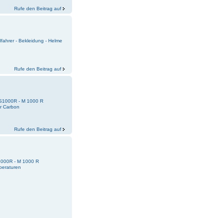
Rufe den Beitrag auf
fahrer - Bekleidung - Helme
Rufe den Beitrag auf
 S1000R - M 1000 R
er Carbon
Rufe den Beitrag auf
S1000R - M 1000 R
peraturen