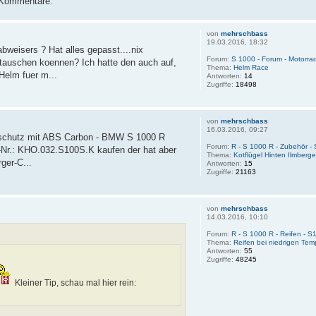
e Kommentare.
von
mehrschbass
19.03.2016, 18:32
bweisers ? Hat alles gepasst....nix
Forum:
S 1000 - Forum - Motorrad
ntauschen koennen? Ich hatte den auch auf,
Thema:
Helm Race
Helm fuer m...
Antworten:
14
Zugriffe:
18498
von
mehrschbass
16.03.2016, 09:27
tenschutz mit ABS Carbon - BMW S 1000 R
Forum:
R - S 1000 R - Zubehör -
t.-Nr.: KHO.032.S100S.K kaufen der hat aber
Thema:
Kotflügel Hinten Ilmberg
ger-C...
Antworten:
15
Zugriffe:
21163
von
mehrschbass
14.03.2016, 10:10
Forum:
R - S 1000 R - Reifen - 
Thema:
Reifen bei niedrigen Tem
Antworten:
55
Zugriffe:
48245
Kleiner Tip, schau mal hier rein: