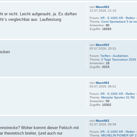
von
Maxell63
12.07.2026, 21:10
 er nicht. Leicht aufgerauht, ja. Es dürften
Forum:
XR - S 1000 XR - Reifen
ht´s vergleichbar aus. Laufleistung
Thema:
Conti Sportattack 5 ist mo
Antworten:
80
Zugriffe:
18293
von
Maxell63
05.07.2026, 20:31
recken
Forum:
Treffen - Ausfahrten
Thema:
3 Tage Taunustour 2026
Antworten:
16
Zugriffe:
2015
von
Maxell63
03.07.2026, 06:01
Forum:
XR - S 1000 XR - Reifen
Thema:
Metzeler Sportec 01 RS
Antworten:
50
Zugriffe:
10302
von
Maxell63
01.07.2026, 06:58
 Rennstrecke? Woher kommt dieser Fetisch mit
Forum:
XR - S 1000 XR - Reifen
 theoretisch breiter, (und auch nur
Thema:
MICHELIN POWER GP 2