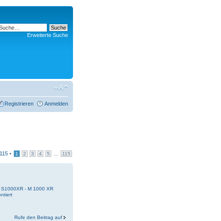
Erweiterte Suche
Registrieren
Anmelden
115
•
...
1
2
3
4
5
115
 - S1000XR - M 1000 XR
ntiert
Rufe den Beitrag auf