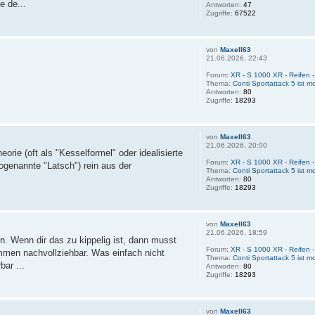
e de...
Antworten:
47
Zugriffe:
67522
von
Maxell63
21.06.2026, 22:43
Forum:
XR - S 1000 XR - Reifen
Thema:
Conti Sportattack 5 ist mo
Antworten:
80
Zugriffe:
18293
von
Maxell63
21.06.2026, 20:00
eorie (oft als "Kesselformel" oder idealisierte
Forum:
XR - S 1000 XR - Reifen
ogenannte "Latsch") rein aus der
Thema:
Conti Sportattack 5 ist mo
Antworten:
80
Zugriffe:
18293
von
Maxell63
21.06.2026, 18:59
n. Wenn dir das zu kippelig ist, dann musst
Forum:
XR - S 1000 XR - Reifen
ommen nachvollziehbar. Was einfach nicht
Thema:
Conti Sportattack 5 ist mo
ar ...
Antworten:
80
Zugriffe:
18293
von
Maxell63