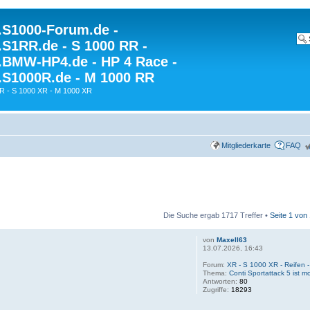
S1000-Forum.de -
S1RR.de - S 1000 RR -
BMW-HP4.de - HP 4 Race -
S1000R.de - M 1000 RR
R - S 1000 XR - M 1000 XR
Mitgliederkarte
FAQ
Die Suche ergab 1717 Treffer •
Seite
1
von
von
Maxell63
13.07.2026, 16:43
Forum:
XR - S 1000 XR - Reifen
Thema:
Conti Sportattack 5 ist mo
Antworten:
80
Zugriffe:
18293