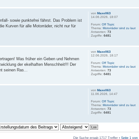
von
Maxell63
14.06.2026, 18:07
all- sowie punktefrei fährst. Das Problem ist
Forum:
Off Topic
ie Kurven für alle Motorräder, nicht nur für
Thema:
Motorräder sind zu laut
Antworten:
73
Zugriffe:
6481
von
Maxell63
12.06.2026, 18:17
ertragen! Was früher ein Geben und Nehmen
Forum:
Off Topic
wicklung der ekelhaften Menschheit!!! Der
Thema:
Motorräder sind zu laut
t seinen Ras...
Antworten:
73
Zugriffe:
6481
von
Maxell63
11.06.2026, 14:47
Forum:
Off Topic
Thema:
Motorräder sind zu laut
Antworten:
73
Zugriffe:
6481
Die Suche ergab 1717 Treffer •
Seite
1
von