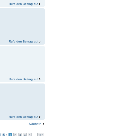
Rufe den Beitrag auf
Rufe den Beitrag auf
Rufe den Beitrag auf
Rufe den Beitrag auf
Nächste
115
•
...
1
2
3
4
5
115