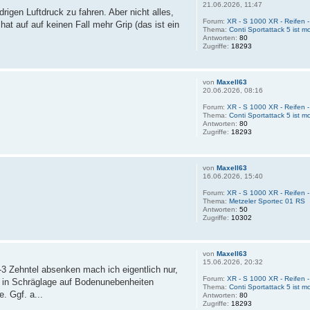
21.06.2026, 11:47
edrigen Luftdruck zu fahren. Aber nicht alles,
Forum:
XR - S 1000 XR - Reifen
hat auf auf keinen Fall mehr Grip (das ist ein
Thema:
Conti Sportattack 5 ist mo
Antworten:
80
Zugriffe:
18293
von
Maxell63
20.06.2026, 08:16
Forum:
XR - S 1000 XR - Reifen
Thema:
Conti Sportattack 5 ist mo
Antworten:
80
Zugriffe:
18293
von
Maxell63
16.06.2026, 15:40
Forum:
XR - S 1000 XR - Reifen
Thema:
Metzeler Sportec 01 RS
Antworten:
50
Zugriffe:
10302
von
Maxell63
15.06.2026, 20:32
2-3 Zehntel absenken mach ich eigentlich nur,
Forum:
XR - S 1000 XR - Reifen
 in Schräglage auf Bodenunebenheiten
Thema:
Conti Sportattack 5 ist mo
. Ggf. a...
Antworten:
80
Zugriffe:
18293