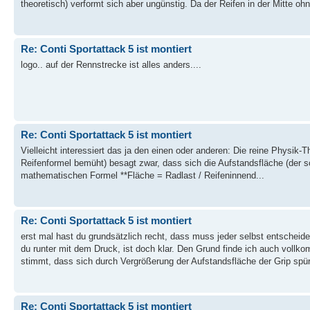
theoretisch) verformt sich aber ungünstig. Da der Reifen in der Mitte ohn
Re: Conti Sportattack 5 ist montiert
logo.. auf der Rennstrecke ist alles anders....
Re: Conti Sportattack 5 ist montiert
Vielleicht interessiert das ja den einen oder anderen: Die reine Physik-Th
Reifenformel bemüht) besagt zwar, dass sich die Aufstandsfläche (der s
mathematischen Formel **Fläche = Radlast / Reifeninnend...
Re: Conti Sportattack 5 ist montiert
erst mal hast du grundsätzlich recht, dass muss jeder selbst entscheide
du runter mit dem Druck, ist doch klar. Den Grund finde ich auch vollk
stimmt, dass sich durch Vergrößerung der Aufstandsfläche der Grip spürb
Re: Conti Sportattack 5 ist montiert