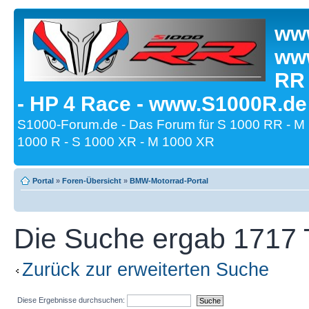
www
www
RR
- HP 4 Race - www.S1000R.de
S1000-Forum.de - Das Forum für S 1000 RR - M
1000 R - S 1000 XR - M 1000 XR
Portal
»
Foren-Übersicht
»
BMW-Motorrad-Portal
Die Suche ergab 1717 T
Zurück zur erweiterten Suche
Diese Ergebnisse durchsuchen: