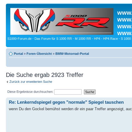
www.
www.
www.
www.
S1000-Forum.de - Das Forum für S 1000 RR - M 1000 RR - HP4 - HP4 Race - S 1000 
Portal
»
Foren-Übersicht
»
BMW-Motorrad-Portal
Die Suche ergab 2923 Treffer
Zurück zur erweiterten Suche
Diese Ergebnisse durchsuchen:
Re: Lenkerndspiegel gegen "normale" Spiegel tauschen
wenn Du den Gockel bemühst werden dir ein paar Treffer angezeigt, auc