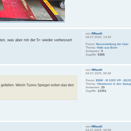
von
RRwolli
04.07.2025, 13:29
tten, was aber mit der 5+ wieder verbessert
Forum:
Neuvorstellung der User
Thema:
Hallo aus Bonn
Antworten:
5
Zugriffe:
5365
von
RRwolli
04.07.2025, 09:46
Forum:
BMW - M 1000 XR - M10
Thema:
Vibrationen in den Spieg
t gefallen. Welch Tuono Spiegel sollen das den
Antworten:
20
Zugriffe:
12351
von
RRwolli
03.07.2025, 16:56