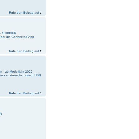
Rufe den Beitrag auf
k - S1000XR
 über die Connected-App
Rufe den Beitrag auf
n - ab Modelljahr 2020
uss austauschen durch USB
Rufe den Beitrag auf
0R