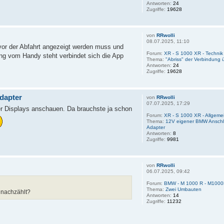
Antworten:
24
Zugriffe:
19628
von
RRwolli
08.07.2025, 11:10
vor der Abfahrt angezeigt werden muss und
Forum:
XR - S 1000 XR - Techni
ng vom Handy steht verbindet sich die App
Thema:
"Abriss" der Verbindung
Antworten:
24
Zugriffe:
19628
dapter
von
RRwolli
07.07.2025, 17:29
r Displays anschauen. Da brauchste ja schon
Forum:
XR - S 1000 XR - Allgemei
Thema:
12V eigener BMW Anschl
Adapter
Antworten:
8
Zugriffe:
9981
von
RRwolli
06.07.2025, 09:42
Forum:
BMW - M 1000 R - M100
Thema:
Zwei Umbauten
 nachzählt?
Antworten:
14
Zugriffe:
11232