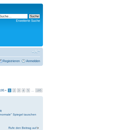
Erweiterte Suche
Registrieren
Anmelden
195
•
...
1
2
3
4
5
195
0R
normale" Spiegel tauschen
Rufe den Beitrag auf