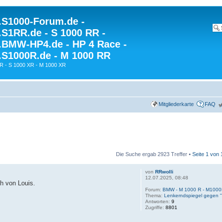
S1000-Forum.de -
S1RR.de - S 1000 RR -
BMW-HP4.de - HP 4 Race -
S1000R.de - M 1000 RR
R - S 1000 XR - M 1000 XR
Mitgliederkarte
FAQ
Die Suche ergab 2923 Treffer •
Seite
1
von
von
RRwolli
12.07.2025, 08:48
h von Louis.
Forum:
BMW - M 1000 R - M100
Thema:
Lenkerndspiegel gegen "
Antworten:
9
Zugriffe:
8801