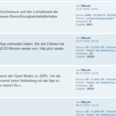
von
RRwolli
11.07.2025, 20:53
Durchmesser und den Lochabstand der
Forum:
BMW - M 1000 R - M100
euen Bremsflüssigkeitsbehälterhalter.
Thema:
Lenkerndspiegel gegen "
Antworten:
9
Zugriffe:
8801
von
RRwolli
10.07.2025, 09:20
App verbunden haben. Bei drei Fahrten hat
Forum:
XR - S 1000 XR - Techni
0-20 Minuten wieder rein. Hab jetzt wieder
Thema:
"Abriss" der Verbindung
Antworten:
24
Zugriffe:
19628
von
RRwolli
08.07.2025, 14:43
 nutze den Sport Modus zu 100%. Um die
Forum:
XR - S 1000 XR - Techni
 kommt keine Verbindung mit der App zu
Thema:
"Abriss" der Verbindung
us meinst Du v...
Antworten:
24
Zugriffe:
19628
von
RRwolli
08.07.2025, 14:14
Forum:
XR - S 1000 XR - Techni
Thema:
"Abriss" der Verbindung