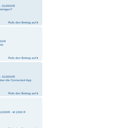
k - S1000XR
reinigen?
Rufe den Beitrag auf
00XR
eln
Rufe den Beitrag auf
k - S1000XR
 über die Connected-App
Rufe den Beitrag auf
 S1000R - M 1000 R