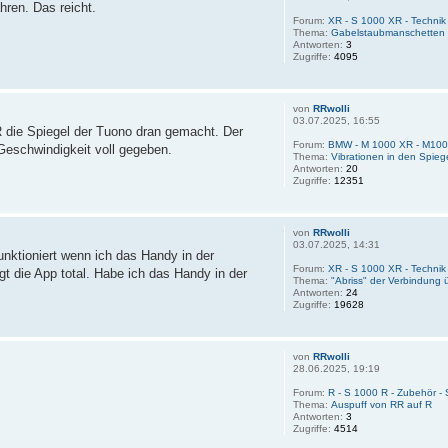
hren. Das reicht.
Forum:
XR - S 1000 XR - Techni
Thema:
Gabelstaubmanschetten 
Antworten:
3
Zugriffe:
4095
von
RRwolli
03.07.2025, 16:55
R die Spiegel der Tuono dran gemacht. Der
Forum:
BMW - M 1000 XR - M10
 Geschwindigkeit voll gegeben.
Thema:
Vibrationen in den Spieg
Antworten:
20
Zugriffe:
12351
von
RRwolli
03.07.2025, 14:31
unktioniert wenn ich das Handy in der
Forum:
XR - S 1000 XR - Techni
t die App total. Habe ich das Handy in der
Thema:
"Abriss" der Verbindung
Antworten:
24
Zugriffe:
19628
von
RRwolli
28.06.2025, 19:19
Forum:
R - S 1000 R - Zubehör -
Thema:
Auspuff von RR auf R
Antworten:
3
Zugriffe:
4514