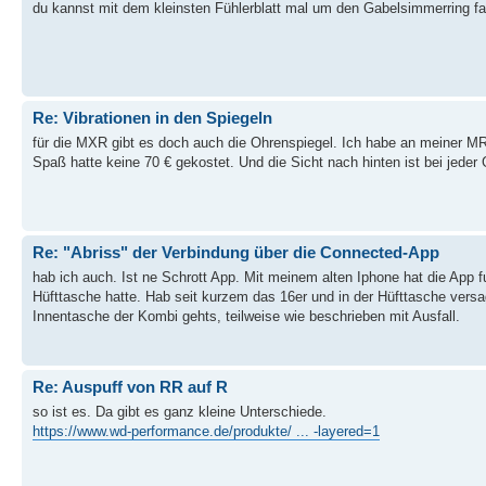
du kannst mit dem kleinsten Fühlerblatt mal um den Gabelsimmerring fa
Re: Vibrationen in den Spiegeln
für die MXR gibt es doch auch die Ohrenspiegel. Ich habe an meiner M
Spaß hatte keine 70 € gekostet. Und die Sicht nach hinten ist bei jeder
Re: "Abriss" der Verbindung über die Connected-App
hab ich auch. Ist ne Schrott App. Mit meinem alten Iphone hat die App f
Hüfttasche hatte. Hab seit kurzem das 16er und in der Hüfttasche versag
Innentasche der Kombi gehts, teilweise wie beschrieben mit Ausfall.
Re: Auspuff von RR auf R
so ist es. Da gibt es ganz kleine Unterschiede.
https://www.wd-performance.de/produkte/ ... -layered=1