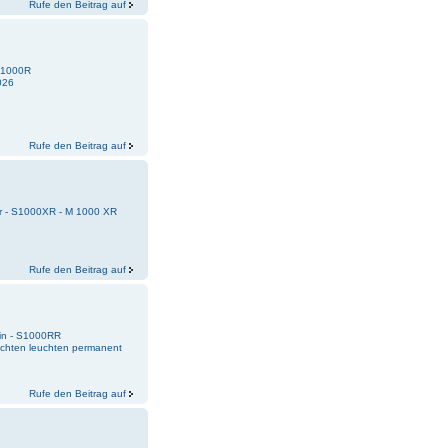
Rufe den Beitrag auf
 S1000R
2026
Rufe den Beitrag auf
r - S1000XR - M 1000 XR
Rufe den Beitrag auf
ein - S1000RR
chten leuchten permanent
Rufe den Beitrag auf