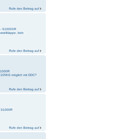
Rufe den Beitrag auf
k - S1000XR
selklappe, kein
Rufe den Beitrag auf
 S1000R
f 105KG möglich mit DDC?
Rufe den Beitrag auf
 - S1000R
Rufe den Beitrag auf