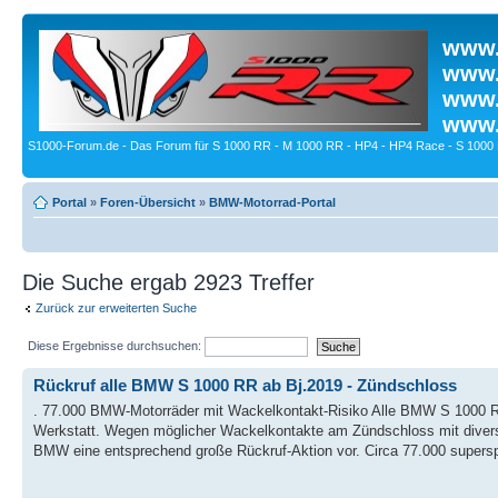
www.
www.
www.
www.
S1000-Forum.de - Das Forum für S 1000 RR - M 1000 RR - HP4 - HP4 Race - S 1000 
Portal
»
Foren-Übersicht
»
BMW-Motorrad-Portal
Die Suche ergab 2923 Treffer
Zurück zur erweiterten Suche
Diese Ergebnisse durchsuchen:
Rückruf alle BMW S 1000 RR ab Bj.2019 - Zündschloss
. 77.000 BMW-Motorräder mit Wackelkontakt-Risiko Alle BMW S 1000 
Werkstatt. Wegen möglicher Wackelkontakte am Zündschloss mit diverse
BMW eine entsprechend große Rückruf-Aktion vor. Circa 77.000 supersp