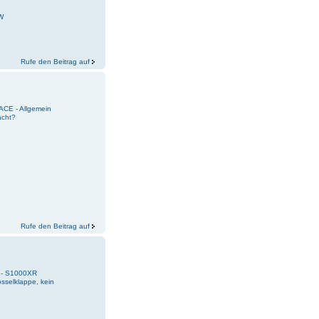
W
Rufe den Beitrag auf
ACE - Allgemein
acht?
Rufe den Beitrag auf
k - S1000XR
selklappe, kein