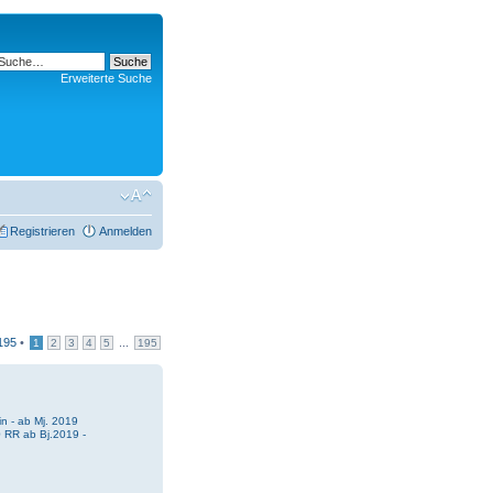
Erweiterte Suche
Registrieren
Anmelden
195
•
...
1
2
3
4
5
195
n - ab Mj. 2019
 RR ab Bj.2019 -