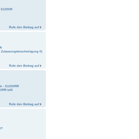
 - S1000R
Rufe den Beitrag auf
0R
a Zulassungsbescheinigung II)
Rufe den Beitrag auf
ein - S1000RR
00RR k46
Rufe den Beitrag auf
l?