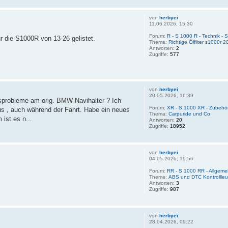
von
herbyei
11.06.2026, 15:30
Forum:
R - S 1000 R - Technik -
r die S1000R von 13-26 gelistet.
Thema:
Richtige Ölfilter s1000r 
Antworten:
2
Zugriffe:
577
von
herbyei
20.05.2026, 16:39
probleme am orig. BMW Navihalter ? Ich
Forum:
XR - S 1000 XR - Zubehö
aus , auch während der Fahrt. Habe ein neues
Thema:
Carpuride und Co
ist es n...
Antworten:
20
Zugriffe:
18952
von
herbyei
04.05.2026, 19:56
Forum:
RR - S 1000 RR - Allgem
Thema:
ABS und DTC Kontrollleu
Antworten:
3
Zugriffe:
987
von
herbyei
28.04.2026, 09:22