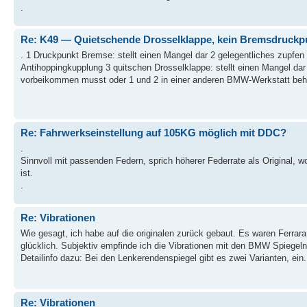
.
Re: K49 — Quietschende Drosselklappe, kein Bremsdruckp
. 1 Druckpunkt Bremse: stellt einen Mangel dar 2 gelegentliches zupfe
Antihoppingkupplung 3 quitschen Drosselklappe: stellt einen Mangel da
vorbeikommen musst oder 1 und 2 in einer anderen BMW-Werkstatt behe
Re: Fahrwerkseinstellung auf 105KG möglich mit DDC?
.
Sinnvoll mit passenden Federn, sprich höherer Federrate als Original, w
ist.
.
Re: Vibrationen
Wie gesagt, ich habe auf die originalen zurück gebaut. Es waren Ferrara 
glücklich. Subjektiv empfinde ich die Vibrationen mit den BMW Spiegeln g
Detailinfo dazu: Bei den Lenkerendenspiegel gibt es zwei Varianten, ein.
Re: Vibrationen