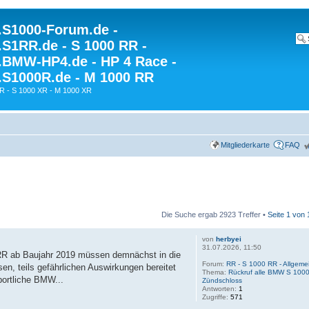
S1000-Forum.de -
S1RR.de - S 1000 RR -
BMW-HP4.de - HP 4 Race -
S1000R.de - M 1000 RR
R - S 1000 XR - M 1000 XR
Mitgliederkarte
FAQ
Die Suche ergab 2923 Treffer •
Seite
1
von
von
herbyei
31.07.2026, 11:50
RR ab Baujahr 2019 müssen demnächst in die
Forum:
RR - S 1000 RR - Allgemei
n, teils gefährlichen Auswirkungen bereitet
Thema:
Rückruf alle BMW S 1000
ortliche BMW...
Zündschloss
Antworten:
1
Zugriffe:
571