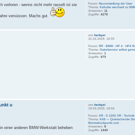
Forum:
Neuvorstellung der User
 verloren - wenns nicht mehr rasselt ist sie
Thema:
Kafuzke wechselt zu BM
Antworten:
11
Zugriffe:
4276
 Jahre versüssen. Machs gut.
von
herbyei
31.03.2026, 18:55
Forum:
RR - BMW - HP 4 - HP4 R
Thema:
Gabelservice selbst gem
Antworten:
1
Zugriffe:
975
unkt u
von
herbyei
19.03.2026, 19:04
Forum:
XR - S 1000 XR - Techni
Thema:
K49 — Quietschende Dros
Bremsdruckpunkt und .
Antworten:
9
 in einer anderen BMW-Werkstatt beheben
Zugriffe:
1440