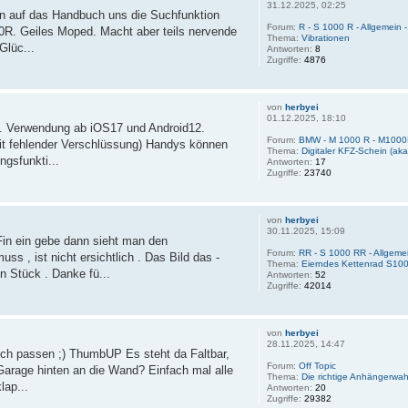
31.12.2025, 02:25
ten auf das Handbuch uns die Suchfunktion
Forum:
R - S 1000 R - Allgemein
0R. Geiles Moped. Macht aber teils nervende
Thema:
Vibrationen
Glüc...
Antworten:
8
Zugriffe:
4876
von
herbyei
01.12.2025, 18:10
n. Verwendung ab iOS17 und Android12.
Forum:
BMW - M 1000 R - M100
it fehlender Verschlüssung) Handys können
Thema:
Digitaler KFZ-Schein (ak
ngsfunkti...
Antworten:
17
Zugriffe:
23740
von
herbyei
30.11.2025, 15:09
Fin ein gebe dann sieht man den
Forum:
RR - S 1000 RR - Allgem
, ist nicht ersichtlich . Das Bild das -
Thema:
Eierndes Kettenrad S10
n Stück . Danke fü...
Antworten:
52
Zugriffe:
42014
von
herbyei
28.11.2025, 14:47
ich passen ;) ThumbUP Es steht da Faltbar,
Forum:
Off Topic
 Garage hinten an die Wand? Einfach mal alle
Thema:
Die richtige Anhängerwah
lap...
Antworten:
20
Zugriffe:
29382