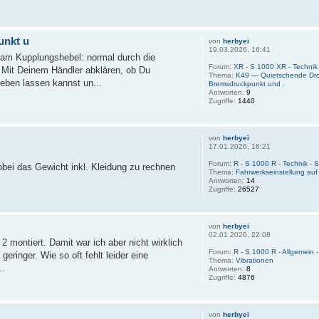
unkt u
von
herbyei
19.03.2026, 16:41
n am Kupplungshebel: normal durch die
Forum:
XR - S 1000 XR - Techni
r Mit Deinem Händler abklären, ob Du
Thema:
K49 — Quietschende Dros
ben lassen kannst un...
Bremsdruckpunkt und .
Antworten:
9
Zugriffe:
1440
von
herbyei
17.01.2026, 16:21
Forum:
R - S 1000 R - Technik -
obei das Gewicht inkl. Kleidung zu rechnen
Thema:
Fahrwerkseinstellung au
Antworten:
14
Zugriffe:
26527
von
herbyei
02.01.2026, 22:08
2 montiert. Damit war ich aber nicht wirklich
Forum:
R - S 1000 R - Allgemein
eringer. Wie so oft fehlt leider eine
Thema:
Vibrationen
..
Antworten:
8
Zugriffe:
4876
von
herbyei