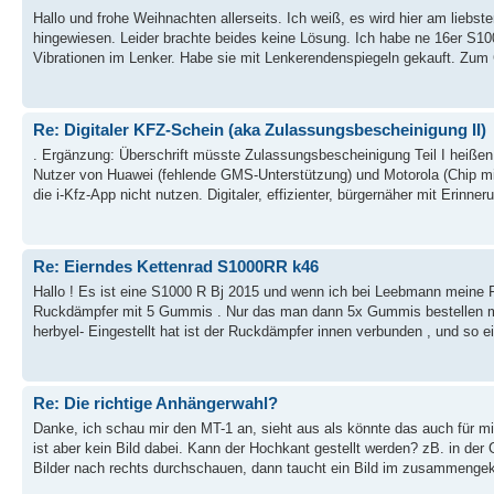
Hallo und frohe Weihnachten allerseits. Ich weiß, es wird hier am liebs
hingewiesen. Leider brachte beides keine Lösung. Ich habe ne 16er S10
Vibrationen im Lenker. Habe sie mit Lenkerendenspiegeln gekauft. Zum 
Re: Digitaler KFZ-Schein (aka Zulassungsbescheinigung II)
. Ergänzung: Überschrift müsste Zulassungsbescheinigung Teil I heiße
Nutzer von Huawei (fehlende GMS-Unterstützung) und Motorola (Chip m
die i-Kfz-App nicht nutzen. Digitaler, effizienter, bürgernäher mit Erinneru
Re: Eierndes Kettenrad S1000RR k46
Hallo ! Es ist eine S1000 R Bj 2015 und wenn ich bei Leebmann meine 
Ruckdämpfer mit 5 Gummis . Nur das man dann 5x Gummis bestellen muss 
herbyel- Eingestellt hat ist der Ruckdämpfer innen verbunden , und so ei
Re: Die richtige Anhängerwahl?
Danke, ich schau mir den MT-1 an, sieht aus als könnte das auch für m
ist aber kein Bild dabei. Kann der Hochkant gestellt werden? zB. in der
Bilder nach rechts durchschauen, dann taucht ein Bild im zusammengek