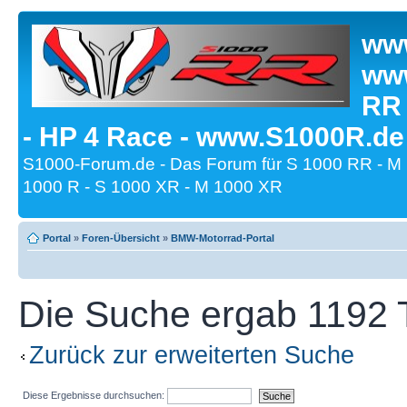
www
www
RR
- HP 4 Race - www.S1000R.de
S1000-Forum.de - Das Forum für S 1000 RR - M
1000 R - S 1000 XR - M 1000 XR
Portal
»
Foren-Übersicht
»
BMW-Motorrad-Portal
Die Suche ergab 1192 T
Zurück zur erweiterten Suche
Diese Ergebnisse durchsuchen: