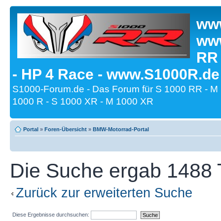
www
www
RR
- HP 4 Race - www.S1000R.de
S1000-Forum.de - Das Forum für S 1000 RR - M
1000 R - S 1000 XR - M 1000 XR
Portal
»
Foren-Übersicht
»
BMW-Motorrad-Portal
Die Suche ergab 1488 T
Zurück zur erweiterten Suche
Diese Ergebnisse durchsuchen: