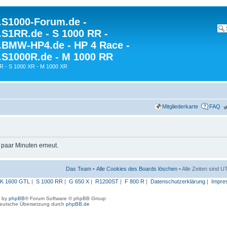
S1000-Forum.de -
S1RR.de - S 1000 RR -
BMW-HP4.de - HP 4 Race -
S1000R.de - M 1000 RR
R - S 1000 XR - M 1000 XR
Mitgliederkarte
FAQ
n paar Minuten erneut.
Das Team
•
Alle Cookies des Boards löschen
• Alle Zeiten sind 
K 1600 GTL
|
S 1000 RR
|
G 650 X
|
R1200ST
|
F 800 R
|
Datenschutzerklärung
|
Impre
 by
phpBB
® Forum Software © phpBB Group
eutsche Übersetzung durch
phpBB.de