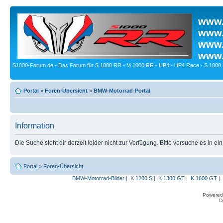
www.
www.
www.
www.
S1000-Forum.de - Das Forum für S 1000 RR - M 1000 RR - HP4 - HP4 Race - S 1000 
Portal
»
Foren-Übersicht
»
BMW-Motorrad-Portal
Information
Die Suche steht dir derzeit leider nicht zur Verfügung. Bitte versuche es in ei
Portal
»
Foren-Übersicht
BMW-Motorrad-Bilder
|
K 1200 S
|
K 1300 GT
|
K 1600 GT
|
Powered
D