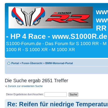
www
www
RR
- HP 4 Race - www.S1000R.de
S1000-Forum.de - Das Forum für S 1000 RR - M
1000 R - S 1000 XR - M 1000 XR
Portal
»
Foren-Übersicht
»
BMW-Motorrad-Portal
Die Suche ergab 2651 Treffer
Zurück zur erweiterten Suche
Diese Ergebnisse durchsuchen:
Re: Reifen für niedrige Temperatu