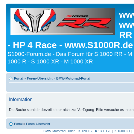
www
www
RR
- HP 4 Race - www.S1000R.de
S1000-Forum.de - Das Forum für S 1000 RR - M
1000 R - S 1000 XR - M 1000 XR
Portal
»
Foren-Übersicht
»
BMW-Motorrad-Portal
Information
Die Suche steht dir derzeit leider nicht zur Verfügung. Bitte versuche es in ei
Portal
»
Foren-Übersicht
BMW-Motorrad-Bilder
|
K 1200 S
|
K 1300 GT
|
K 1600 GT
|