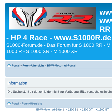
www
www
RR
- HP 4 Race - www.S1000R.de
S1000-Forum.de - Das Forum für S 1000 RR - M
1000 R - S 1000 XR - M 1000 XR
Portal
»
Foren-Übersicht
»
BMW-Motorrad-Portal
Information
Die Suche steht dir derzeit leider nicht zur Verfügung. Bitte versuche es in ei
Portal
»
Foren-Übersicht
BMW-Motorrad-Bilder
|
K 1200 S
|
K 1300 GT
|
K 1600 GT
|