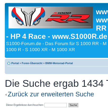
www
www
RR
- HP 4 Race - www.S1000R.de
S1000-Forum.de - Das Forum für S 1000 RR - M
1000 R - S 1000 XR - M 1000 XR
Portal
»
Foren-Übersicht
»
BMW-Motorrad-Portal
Die Suche ergab 1434 T
Zurück zur erweiterten Suche
Diese Ergebnisse durchsuchen: