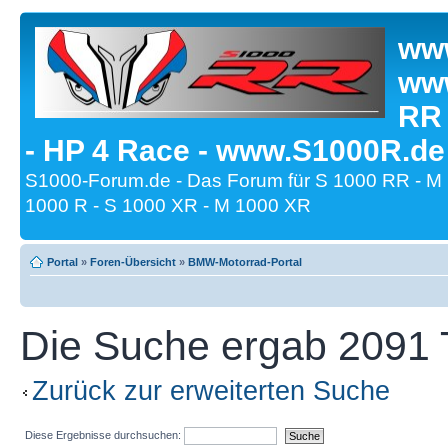
www
www
RR
- HP 4 Race - www.S1000R.de
S1000-Forum.de - Das Forum für S 1000 RR - M
1000 R - S 1000 XR - M 1000 XR
Portal
»
Foren-Übersicht
»
BMW-Motorrad-Portal
Die Suche ergab 2091 T
Zurück zur erweiterten Suche
Diese Ergebnisse durchsuchen: