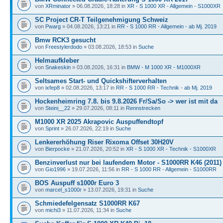
von
XRminator
» 06.08.2026, 18:28 in
XR - S 1000 XR - Allgemein - S1000XR
SC Project CR-T Teilgenehmigung Schweiz
von
Pwarg
» 04.08.2026, 13:21 in
RR - S 1000 RR - Allgemein - ab Mj. 2019
Bmw RCK3 gesucht
von
Freestylerdodo
» 03.08.2026, 18:53 in
Suche
Helmaufkleber
von
Snakeskin
» 03.08.2026, 16:31 in
BMW - M 1000 XR - M1000XR
Seltsames Start- und Quickshifterverhalten
von
ixfep8
» 02.08.2026, 13:17 in
RR - S 1000 RR - Technik - ab Mj. 2019
Hockenheimring 7.8. bis 9.8.2026 Fr/Sa/So -> wer ist mit da
von
Steini__22
» 29.07.2026, 08:11 in
Rennstrecken
M1000 XR 2025 Akrapovic Auspuffendtopf
von
Sprint
» 26.07.2026, 22:19 in
Suche
Lenkererhöhung Riser Rixoma Offset 30H20V
von
Bierpocke
» 21.07.2026, 20:52 in
XR - S 1000 XR - Technik - S1000XR
Benzinverlust nur bei laufendem Motor - S1000RR K46 (2011)
von
Gio1996
» 19.07.2026, 11:56 in
RR - S 1000 RR - Allgemein - S1000RR
BOS Auspuff s1000r Euro 3
von
marcel_s1000r
» 13.07.2026, 19:31 in
Suche
Schmiedefelgensatz S1000RR K67
von
michi3
» 11.07.2026, 11:34 in
Suche