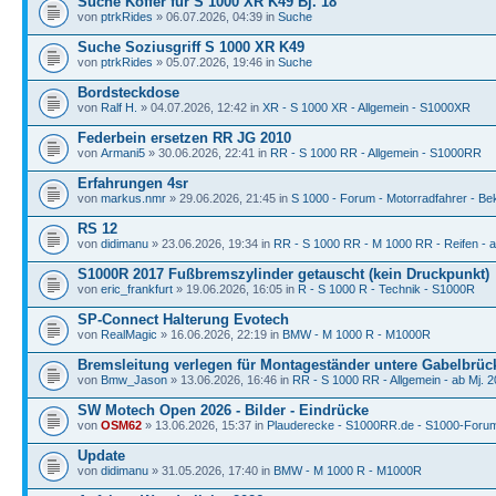
Suche Koffer für S 1000 XR K49 Bj. 18
von
ptrkRides
» 06.07.2026, 04:39 in
Suche
Suche Soziusgriff S 1000 XR K49
von
ptrkRides
» 05.07.2026, 19:46 in
Suche
Bordsteckdose
von
Ralf H.
» 04.07.2026, 12:42 in
XR - S 1000 XR - Allgemein - S1000XR
Federbein ersetzen RR JG 2010
von
Armani5
» 30.06.2026, 22:41 in
RR - S 1000 RR - Allgemein - S1000RR
Erfahrungen 4sr
von
markus.nmr
» 29.06.2026, 21:45 in
S 1000 - Forum - Motorradfahrer - Be
RS 12
von
didimanu
» 23.06.2026, 19:34 in
RR - S 1000 RR - M 1000 RR - Reifen - a
S1000R 2017 Fußbremszylinder getauscht (kein Druckpunkt)
von
eric_frankfurt
» 19.06.2026, 16:05 in
R - S 1000 R - Technik - S1000R
SP-Connect Halterung Evotech
von
RealMagic
» 16.06.2026, 22:19 in
BMW - M 1000 R - M1000R
Bremsleitung verlegen für Montageständer untere Gabelbrüc
von
Bmw_Jason
» 13.06.2026, 16:46 in
RR - S 1000 RR - Allgemein - ab Mj. 
SW Motech Open 2026 - Bilder - Eindrücke
von
OSM62
» 13.06.2026, 15:37 in
Plauderecke - S1000RR.de - S1000-Foru
Update
von
didimanu
» 31.05.2026, 17:40 in
BMW - M 1000 R - M1000R