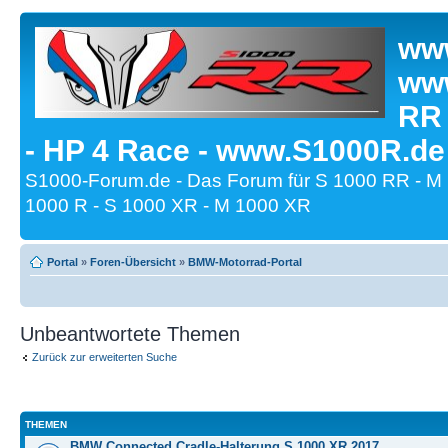
www
www
RR
- HP 4 Race - www.S1000R.de
S1000-Forum.de - Das Forum für S 1000 RR - M
1000 R - S 1000 XR - M 1000 XR
Portal
»
Foren-Übersicht
»
BMW-Motorrad-Portal
Unbeantwortete Themen
Zurück zur erweiterten Suche
THEMEN
BMW Connected Cradle-Halterung S 1000 XR 2017