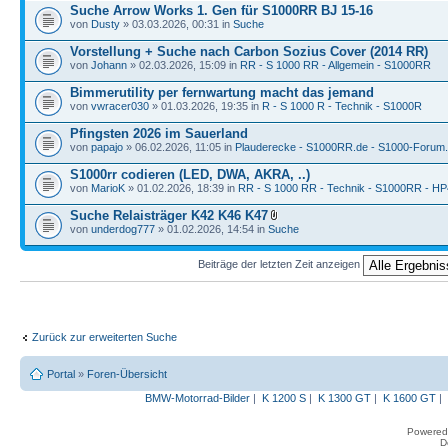
Suche Arrow Works 1. Gen für S1000RR BJ 15-16
von
Dusty
» 03.03.2026, 00:31 in
Suche
Vorstellung + Suche nach Carbon Sozius Cover (2014 RR)
von
Johann
» 02.03.2026, 15:09 in
RR - S 1000 RR - Allgemein - S1000RR
Bimmerutility per fernwartung macht das jemand
von
vwracer030
» 01.03.2026, 19:35 in
R - S 1000 R - Technik - S1000R
Pfingsten 2026 im Sauerland
von
papajo
» 06.02.2026, 11:05 in
Plauderecke - S1000RR.de - S1000-Forum
S1000rr codieren (LED, DWA, AKRA, ..)
von
MarioK
» 01.02.2026, 18:39 in
RR - S 1000 RR - Technik - S1000RR - HP
Suche Relaisträger K42 K46 K47
von
underdog777
» 01.02.2026, 14:54 in
Suche
Beiträge der letzten Zeit anzeigen
Zurück zur erweiterten Suche
Portal
»
Foren-Übersicht
BMW-Motorrad-Bilder
|
K 1200 S
|
K 1300 GT
|
K 1600 GT
|
Powered
D