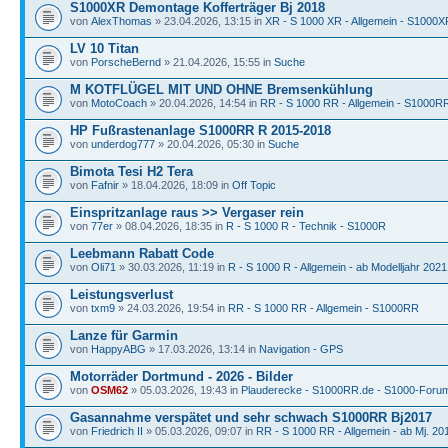
S1000XR Demontage Kofferträger Bj 2018
von
AlexThomas
» 23.04.2026, 13:15 in
XR - S 1000 XR - Allgemein - S1000X
LV 10 Titan
von
PorscheBernd
» 21.04.2026, 15:55 in
Suche
M KOTFLÜGEL MIT UND OHNE Bremsenkühlung
von
MotoCoach
» 20.04.2026, 14:54 in
RR - S 1000 RR - Allgemein - S1000R
HP Fußrastenanlage S1000RR R 2015-2018
von
underdog777
» 20.04.2026, 05:30 in
Suche
Bimota Tesi H2 Tera
von
Fafnir
» 18.04.2026, 18:09 in
Off Topic
Einspritzanlage raus >> Vergaser rein
von
77er
» 08.04.2026, 18:35 in
R - S 1000 R - Technik - S1000R
Leebmann Rabatt Code
von
Oli71
» 30.03.2026, 11:19 in
R - S 1000 R - Allgemein - ab Modelljahr 2021
Leistungsverlust
von
txm9
» 24.03.2026, 19:54 in
RR - S 1000 RR - Allgemein - S1000RR
Lanze für Garmin
von
HappyABG
» 17.03.2026, 13:14 in
Navigation - GPS
Motorräder Dortmund - 2026 - Bilder
von
OSM62
» 05.03.2026, 19:43 in
Plauderecke - S1000RR.de - S1000-Foru
Gasannahme verspätet und sehr schwach S1000RR Bj2017
von
Friedrich II
» 05.03.2026, 09:07 in
RR - S 1000 RR - Allgemein - ab Mj. 20