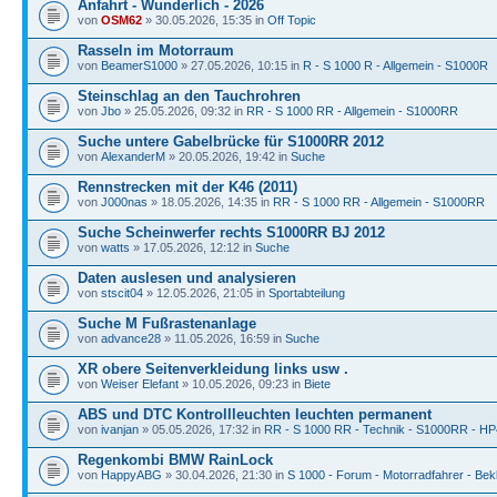
Anfahrt - Wunderlich - 2026
von
OSM62
» 30.05.2026, 15:35 in
Off Topic
Rasseln im Motorraum
von
BeamerS1000
» 27.05.2026, 10:15 in
R - S 1000 R - Allgemein - S1000R
Steinschlag an den Tauchrohren
von
Jbo
» 25.05.2026, 09:32 in
RR - S 1000 RR - Allgemein - S1000RR
Suche untere Gabelbrücke für S1000RR 2012
von
AlexanderM
» 20.05.2026, 19:42 in
Suche
Rennstrecken mit der K46 (2011)
von
J000nas
» 18.05.2026, 14:35 in
RR - S 1000 RR - Allgemein - S1000RR
Suche Scheinwerfer rechts S1000RR BJ 2012
von
watts
» 17.05.2026, 12:12 in
Suche
Daten auslesen und analysieren
von
stscit04
» 12.05.2026, 21:05 in
Sportabteilung
Suche M Fußrastenanlage
von
advance28
» 11.05.2026, 16:59 in
Suche
XR obere Seitenverkleidung links usw .
von
Weiser Elefant
» 10.05.2026, 09:23 in
Biete
ABS und DTC Kontrollleuchten leuchten permanent
von
ivanjan
» 05.05.2026, 17:32 in
RR - S 1000 RR - Technik - S1000RR - HP
Regenkombi BMW RainLock
von
HappyABG
» 30.04.2026, 21:30 in
S 1000 - Forum - Motorradfahrer - Bek