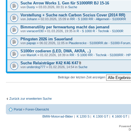
Suche Arrow Works 1. Gen für S1000RR BJ 15-16
von
Dusty
» 03.03.2026, 00:31 in
Suche
Vorstellung + Suche nach Carbon Sozius Cover (2014 RR)
von
Johann
» 02.03.2026, 15:09 in
RR - S 1000 RR - Allgemein - S1000RR
Bimmerutility per fernwartung macht das jemand
von
vwracer030
» 01.03.2026, 19:35 in
R - S 1000 R - Technik - S1000R
Pfingsten 2026 im Sauerland
von
papajo
» 06.02.2026, 11:05 in
Plauderecke - S1000RR.de - S1000-Forum
S1000rr codieren (LED, DWA, AKRA, ..)
von
MarioK
» 01.02.2026, 18:39 in
RR - S 1000 RR - Technik - S1000RR - HP
Suche Relaisträger K42 K46 K47
von
underdog777
» 01.02.2026, 14:54 in
Suche
Beiträge der letzten Zeit anzeigen
Zurück zur erweiterten Suche
Portal
»
Foren-Übersicht
BMW-Motorrad-Bilder
|
K 1200 S
|
K 1300 GT
|
K 1600 GT
|
Powered
D