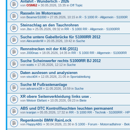
Anfahrt - Wunderlich - 2026
von
OSM62
» 30.05.2026, 15:35 in
Off Topic
Rasseln im Motorraum
von
BeamerS1000
» 27.05.2026, 10:15 in
R - S 1000 R - Allgemein - S1000R
Steinschlag an den Tauchrohren
von
Jbo
» 25.05.2026, 09:32 in
RR - S 1000 RR - Allgemein - S1000RR
Suche untere Gabelbrücke für S1000RR 2012
von
AlexanderM
» 20.05.2026, 19:42 in
Suche
Rennstrecken mit der K46 (2011)
von
J000nas
» 18.05.2026, 14:35 in
RR - S 1000 RR - Allgemein - S1000RR
Suche Scheinwerfer rechts S1000RR BJ 2012
von
watts
» 17.05.2026, 12:12 in
Suche
Daten auslesen und analysieren
von
stscit04
» 12.05.2026, 21:05 in
Sportabteilung
Suche M Fußrastenanlage
von
advance28
» 11.05.2026, 16:59 in
Suche
XR obere Seitenverkleidung links usw .
von
Weiser Elefant
» 10.05.2026, 09:23 in
Biete
ABS und DTC Kontrollleuchten leuchten permanent
von
ivanjan
» 05.05.2026, 17:32 in
RR - S 1000 RR - Technik - S1000RR - HP
Regenkombi BMW RainLock
von
HappyABG
» 30.04.2026, 21:30 in
S 1000 - Forum - Motorradfahrer - Bek