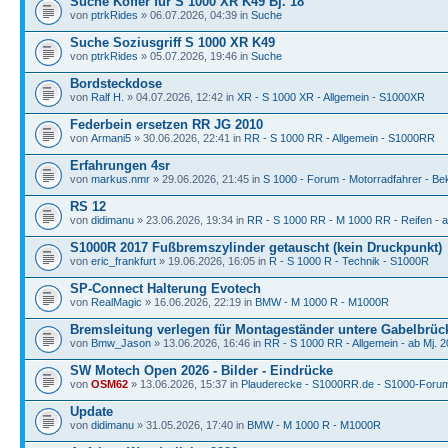
Suche Koffer für S 1000 XR K49 Bj. 18
von
ptrkRides
» 06.07.2026, 04:39 in
Suche
Suche Soziusgriff S 1000 XR K49
von
ptrkRides
» 05.07.2026, 19:46 in
Suche
Bordsteckdose
von
Ralf H.
» 04.07.2026, 12:42 in
XR - S 1000 XR - Allgemein - S1000XR
Federbein ersetzen RR JG 2010
von
Armani5
» 30.06.2026, 22:41 in
RR - S 1000 RR - Allgemein - S1000RR
Erfahrungen 4sr
von
markus.nmr
» 29.06.2026, 21:45 in
S 1000 - Forum - Motorradfahrer - Be
RS 12
von
didimanu
» 23.06.2026, 19:34 in
RR - S 1000 RR - M 1000 RR - Reifen - a
S1000R 2017 Fußbremszylinder getauscht (kein Druckpunkt)
von
eric_frankfurt
» 19.06.2026, 16:05 in
R - S 1000 R - Technik - S1000R
SP-Connect Halterung Evotech
von
RealMagic
» 16.06.2026, 22:19 in
BMW - M 1000 R - M1000R
Bremsleitung verlegen für Montageständer untere Gabelbrüc
von
Bmw_Jason
» 13.06.2026, 16:46 in
RR - S 1000 RR - Allgemein - ab Mj. 
SW Motech Open 2026 - Bilder - Eindrücke
von
OSM62
» 13.06.2026, 15:37 in
Plauderecke - S1000RR.de - S1000-Foru
Update
von
didimanu
» 31.05.2026, 17:40 in
BMW - M 1000 R - M1000R