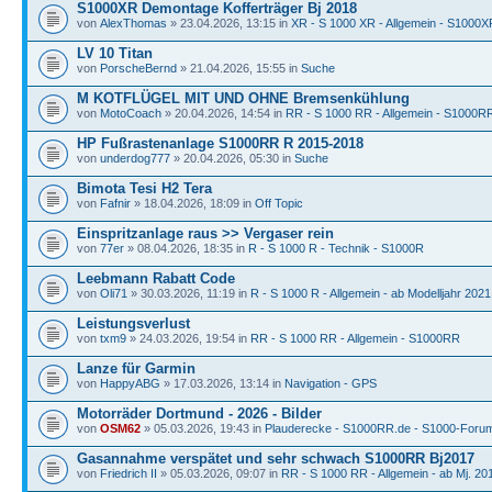
S1000XR Demontage Kofferträger Bj 2018
von
AlexThomas
» 23.04.2026, 13:15 in
XR - S 1000 XR - Allgemein - S1000X
LV 10 Titan
von
PorscheBernd
» 21.04.2026, 15:55 in
Suche
M KOTFLÜGEL MIT UND OHNE Bremsenkühlung
von
MotoCoach
» 20.04.2026, 14:54 in
RR - S 1000 RR - Allgemein - S1000R
HP Fußrastenanlage S1000RR R 2015-2018
von
underdog777
» 20.04.2026, 05:30 in
Suche
Bimota Tesi H2 Tera
von
Fafnir
» 18.04.2026, 18:09 in
Off Topic
Einspritzanlage raus >> Vergaser rein
von
77er
» 08.04.2026, 18:35 in
R - S 1000 R - Technik - S1000R
Leebmann Rabatt Code
von
Oli71
» 30.03.2026, 11:19 in
R - S 1000 R - Allgemein - ab Modelljahr 2021
Leistungsverlust
von
txm9
» 24.03.2026, 19:54 in
RR - S 1000 RR - Allgemein - S1000RR
Lanze für Garmin
von
HappyABG
» 17.03.2026, 13:14 in
Navigation - GPS
Motorräder Dortmund - 2026 - Bilder
von
OSM62
» 05.03.2026, 19:43 in
Plauderecke - S1000RR.de - S1000-Foru
Gasannahme verspätet und sehr schwach S1000RR Bj2017
von
Friedrich II
» 05.03.2026, 09:07 in
RR - S 1000 RR - Allgemein - ab Mj. 20