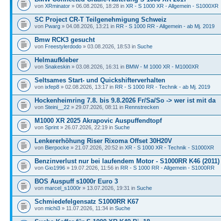
von
XRminator
» 06.08.2026, 18:28 in
XR - S 1000 XR - Allgemein - S1000XR
SC Project CR-T Teilgenehmigung Schweiz
von
Pwarg
» 04.08.2026, 13:21 in
RR - S 1000 RR - Allgemein - ab Mj. 2019
Bmw RCK3 gesucht
von
Freestylerdodo
» 03.08.2026, 18:53 in
Suche
Helmaufkleber
von
Snakeskin
» 03.08.2026, 16:31 in
BMW - M 1000 XR - M1000XR
Seltsames Start- und Quickshifterverhalten
von
ixfep8
» 02.08.2026, 13:17 in
RR - S 1000 RR - Technik - ab Mj. 2019
Hockenheimring 7.8. bis 9.8.2026 Fr/Sa/So -> wer ist mit da
von
Steini__22
» 29.07.2026, 08:11 in
Rennstrecken
M1000 XR 2025 Akrapovic Auspuffendtopf
von
Sprint
» 26.07.2026, 22:19 in
Suche
Lenkererhöhung Riser Rixoma Offset 30H20V
von
Bierpocke
» 21.07.2026, 20:52 in
XR - S 1000 XR - Technik - S1000XR
Benzinverlust nur bei laufendem Motor - S1000RR K46 (2011)
von
Gio1996
» 19.07.2026, 11:56 in
RR - S 1000 RR - Allgemein - S1000RR
BOS Auspuff s1000r Euro 3
von
marcel_s1000r
» 13.07.2026, 19:31 in
Suche
Schmiedefelgensatz S1000RR K67
von
michi3
» 11.07.2026, 11:34 in
Suche