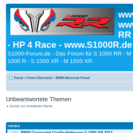
www
www
RR
- HP 4 Race - www.S1000R.de
S1000-Forum.de - Das Forum für S 1000 RR - M
1000 R - S 1000 XR - M 1000 XR
Portal
»
Foren-Übersicht
»
BMW-Motorrad-Portal
Unbeantwortete Themen
Zurück zur erweiterten Suche
THEMEN
BMW Connected Cradle-Halterung S 1000 XR 2017