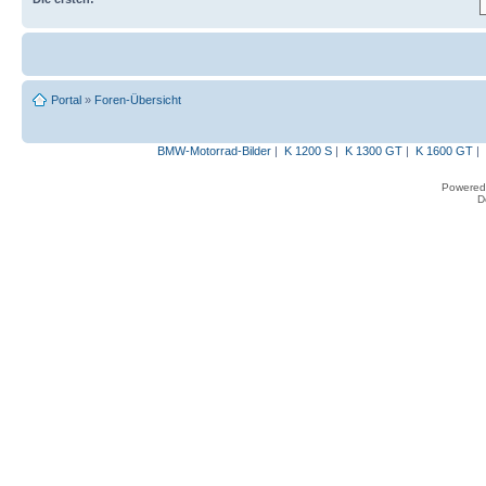
Portal
»
Foren-Übersicht
BMW-Motorrad-Bilder
|
K 1200 S
|
K 1300 GT
|
K 1600 GT
|
Powered
D