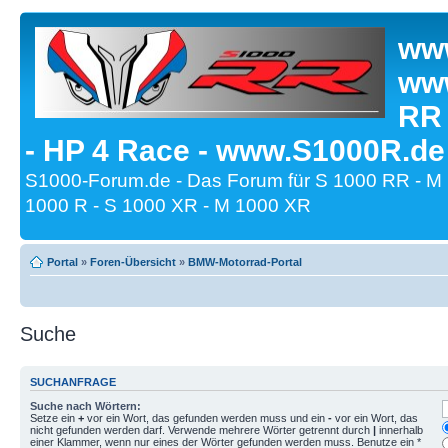
www
www
RR
- HP 4 Race - www.S1000R.de
S1000-Forum.de - Das Forum für S 1000 RR - M
1000 R - S 1000 XR - M 1000 XR
Portal
»
Foren-Übersicht
»
BMW-Motorrad-Portal
Suche
SUCHANFRAGE
Suche nach Wörtern:
Setze ein
+
vor ein Wort, das gefunden werden muss und ein
-
vor ein Wort, das
nicht gefunden werden darf. Verwende mehrere Wörter getrennt durch
|
innerhalb
einer Klammer, wenn nur eines der Wörter gefunden werden muss. Benutze ein *