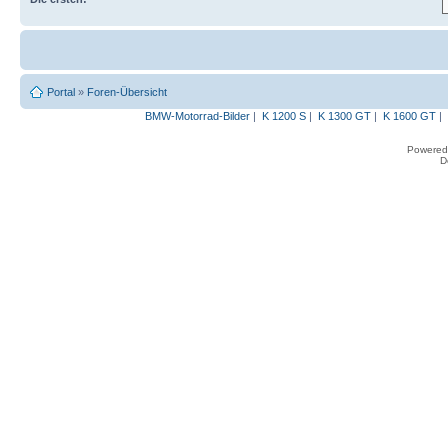
Portal
»
Foren-Übersicht
BMW-Motorrad-Bilder
|
K 1200 S
|
K 1300 GT
|
K 1600 GT
|
Powered
D