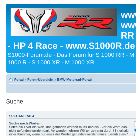
www
www
RR
- HP 4 Race - www.S1000R.de
S1000-Forum.de - Das Forum für S 1000 RR - M
1000 R - S 1000 XR - M 1000 XR
Portal
»
Foren-Übersicht
»
BMW-Motorrad-Portal
Suche
SUCHANFRAGE
Suche nach Wörtern:
Setze ein
+
vor ein Wort, das gefunden werden muss und ein
-
vor ein Wort, das
nicht gefunden werden darf. Verwende mehrere Wörter getrennt durch
|
innerhalb
einer Klammer, wenn nur eines der Wörter gefunden werden muss. Benutze ein *