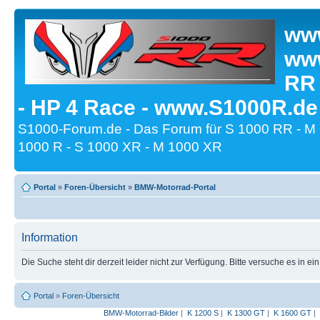
www
www
RR
- HP 4 Race - www.S1000R.de
S1000-Forum.de - Das Forum für S 1000 RR - M
1000 R - S 1000 XR - M 1000 XR
Portal
»
Foren-Übersicht
»
BMW-Motorrad-Portal
Information
Die Suche steht dir derzeit leider nicht zur Verfügung. Bitte versuche es in ei
Portal
»
Foren-Übersicht
BMW-Motorrad-Bilder
|
K 1200 S
|
K 1300 GT
|
K 1600 GT
|