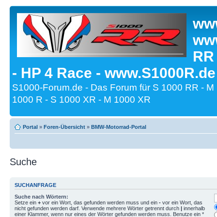
www
www
RR
- HP 4 Race - www.S1000R.de
S1000-Forum.de - Das Forum für S 1000 RR - M
1000 R - S 1000 XR - M 1000 XR
Portal
»
Foren-Übersicht
»
BMW-Motorrad-Portal
Suche
SUCHANFRAGE
Suche nach Wörtern:
Setze ein
+
vor ein Wort, das gefunden werden muss und ein
-
vor ein Wort, das
nicht gefunden werden darf. Verwende mehrere Wörter getrennt durch
|
innerhalb
einer Klammer, wenn nur eines der Wörter gefunden werden muss. Benutze ein *