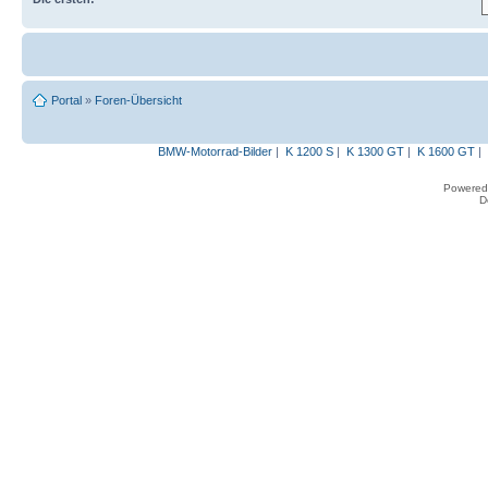
Portal
»
Foren-Übersicht
BMW-Motorrad-Bilder
|
K 1200 S
|
K 1300 GT
|
K 1600 GT
|
Powered
D