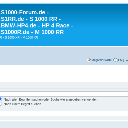
S1000-Forum.de -
S1RR.de - S 1000 RR -
BMW-HP4.de - HP 4 Race -
S1000R.de - M 1000 RR
R - S 1000 XR - M 1000 XR
Mitgliederkarte
FAQ
Nach allen Begriffen suchen oder Suche wie angegeben verwenden
Nach einem Begriff suchen