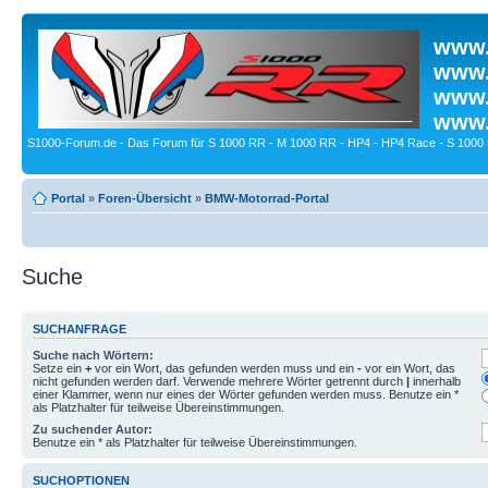
www.
www.
www.
www.
S1000-Forum.de - Das Forum für S 1000 RR - M 1000 RR - HP4 - HP4 Race - S 1000 
Portal
»
Foren-Übersicht
»
BMW-Motorrad-Portal
Suche
SUCHANFRAGE
Suche nach Wörtern:
Setze ein
+
vor ein Wort, das gefunden werden muss und ein
-
vor ein Wort, das
nicht gefunden werden darf. Verwende mehrere Wörter getrennt durch
|
innerhalb
einer Klammer, wenn nur eines der Wörter gefunden werden muss. Benutze ein *
als Platzhalter für teilweise Übereinstimmungen.
Zu suchender Autor:
Benutze ein * als Platzhalter für teilweise Übereinstimmungen.
SUCHOPTIONEN