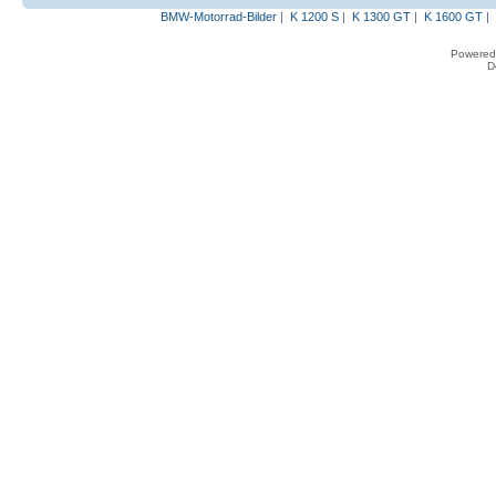
BMW-Motorrad-Bilder
|
K 1200 S
|
K 1300 GT
|
K 1600 GT
|
Powered
D