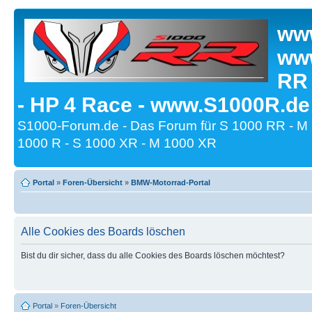
www
www
RR
- HP 4 Race - www.S1000R.de
S1000-Forum.de - Das Forum für S 1000 RR - M
1000 R - S 1000 XR - M 1000 XR
Portal
»
Foren-Übersicht
»
BMW-Motorrad-Portal
Alle Cookies des Boards löschen
Bist du dir sicher, dass du alle Cookies des Boards löschen möchtest?
Portal
»
Foren-Übersicht