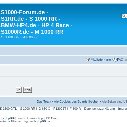
S1000-Forum.de -
S1RR.de - S 1000 RR -
BMW-HP4.de - HP 4 Race -
S1000R.de - M 1000 RR
R - S 1000 XR - M 1000 XR
Mitgliederkarte
FAQ
Das Team
•
Alle Cookies des Boards löschen
• Alle Zeiten sind 
K 1600 GTL
|
S 1000 RR
|
G 650 X
|
R1200ST
|
F 800 R
|
Datenschutzerklärung
|
Impre
 by
phpBB
® Forum Software © phpBB Group
eutsche Übersetzung durch
phpBB.de