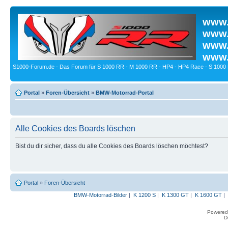
www.
www.
www.
www.
S1000-Forum.de - Das Forum für S 1000 RR - M 1000 RR - HP4 - HP4 Race - S 1000 
Portal
»
Foren-Übersicht
»
BMW-Motorrad-Portal
Alle Cookies des Boards löschen
Bist du dir sicher, dass du alle Cookies des Boards löschen möchtest?
Portal
»
Foren-Übersicht
BMW-Motorrad-Bilder
|
K 1200 S
|
K 1300 GT
|
K 1600 GT
|
Powered
D