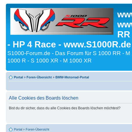
www
www
RR
- HP 4 Race - www.S1000R.de
S1000-Forum.de - Das Forum für S 1000 RR - M
1000 R - S 1000 XR - M 1000 XR
Portal
»
Foren-Übersicht
»
BMW-Motorrad-Portal
Alle Cookies des Boards löschen
Bist du dir sicher, dass du alle Cookies des Boards löschen möchtest?
Portal
»
Foren-Übersicht