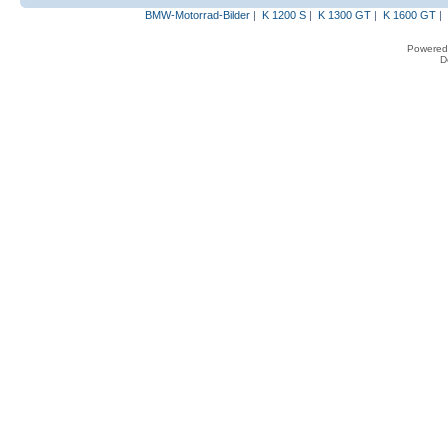
BMW-Motorrad-Bilder
|
K 1200 S
|
K 1300 GT
|
K 1600 GT
|
Powered
D