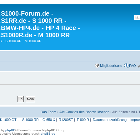
S1000-Forum.de -
S1RR.de - S 1000 RR -
BMW-HP4.de - HP 4 Race -
S1000R.de - M 1000 RR
R - S 1000 XR - M 1000 XR
Mitgliederkarte
FAQ
Das Team
•
Alle Cookies des Boards löschen
• Alle Zeiten sind 
K 1600 GTL
|
S 1000 RR
|
G 650 X
|
R1200ST
|
F 800 R
|
Datenschutzerklärung
|
Impre
 by
phpBB
® Forum Software © phpBB Group
eutsche Übersetzung durch
phpBB.de