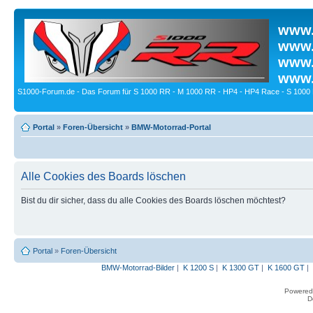
www.
www.
www.
www.
S1000-Forum.de - Das Forum für S 1000 RR - M 1000 RR - HP4 - HP4 Race - S 1000 
Portal
»
Foren-Übersicht
»
BMW-Motorrad-Portal
Alle Cookies des Boards löschen
Bist du dir sicher, dass du alle Cookies des Boards löschen möchtest?
Portal
»
Foren-Übersicht
BMW-Motorrad-Bilder
|
K 1200 S
|
K 1300 GT
|
K 1600 GT
|
Powered
D