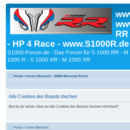
www
www
RR
- HP 4 Race - www.S1000R.de
S1000-Forum.de - Das Forum für S 1000 RR - M
1000 R - S 1000 XR - M 1000 XR
Portal
»
Foren-Übersicht
»
BMW-Motorrad-Portal
Alle Cookies des Boards löschen
Bist du dir sicher, dass du alle Cookies des Boards löschen möchtest?
Portal
»
Foren-Übersicht