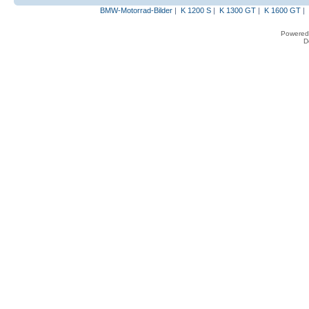
BMW-Motorrad-Bilder
|
K 1200 S
|
K 1300 GT
|
K 1600 GT
|
Powered
D