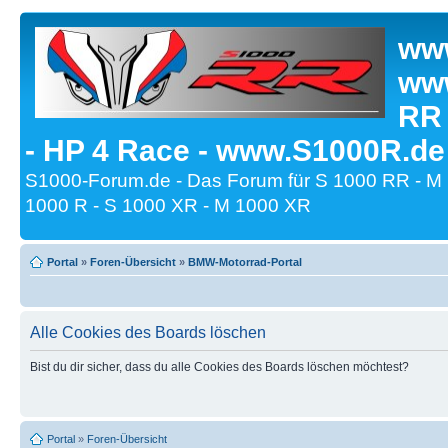
www
www
RR
- HP 4 Race - www.S1000R.de
S1000-Forum.de - Das Forum für S 1000 RR - M
1000 R - S 1000 XR - M 1000 XR
Portal
»
Foren-Übersicht
»
BMW-Motorrad-Portal
Alle Cookies des Boards löschen
Bist du dir sicher, dass du alle Cookies des Boards löschen möchtest?
Portal
»
Foren-Übersicht