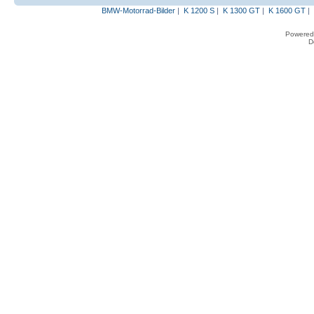
BMW-Motorrad-Bilder
|
K 1200 S
|
K 1300 GT
|
K 1600 GT
|
Powered
D