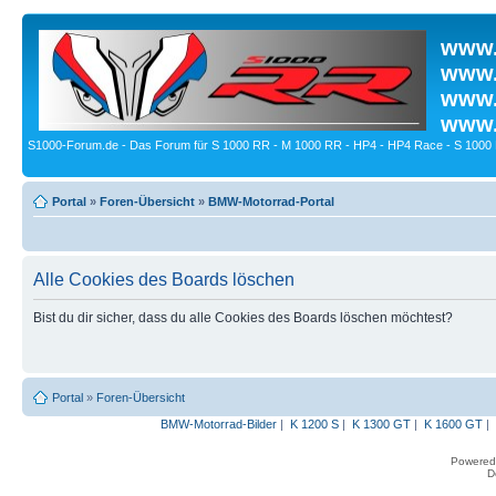
www.
www.
www.
www.
S1000-Forum.de - Das Forum für S 1000 RR - M 1000 RR - HP4 - HP4 Race - S 1000 
Portal
»
Foren-Übersicht
»
BMW-Motorrad-Portal
Alle Cookies des Boards löschen
Bist du dir sicher, dass du alle Cookies des Boards löschen möchtest?
Portal
»
Foren-Übersicht
BMW-Motorrad-Bilder
|
K 1200 S
|
K 1300 GT
|
K 1600 GT
|
Powered
D