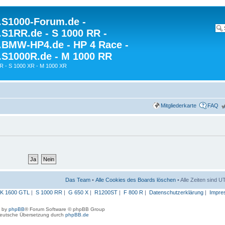
S1000-Forum.de -
S1RR.de - S 1000 RR -
BMW-HP4.de - HP 4 Race -
S1000R.de - M 1000 RR
R - S 1000 XR - M 1000 XR
Mitgliederkarte
FAQ
Das Team
•
Alle Cookies des Boards löschen
• Alle Zeiten sind 
K 1600 GTL
|
S 1000 RR
|
G 650 X
|
R1200ST
|
F 800 R
|
Datenschutzerklärung
|
Impre
 by
phpBB
® Forum Software © phpBB Group
eutsche Übersetzung durch
phpBB.de