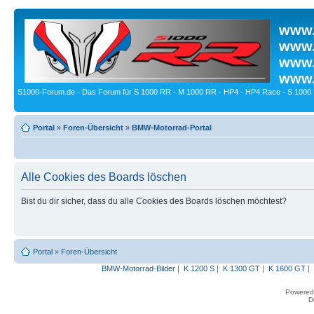
www.
www.
www.
www.
S1000-Forum.de - Das Forum für S 1000 RR - M 1000 RR - HP4 - HP4 Race - S 1000 
Portal
»
Foren-Übersicht
»
BMW-Motorrad-Portal
Alle Cookies des Boards löschen
Bist du dir sicher, dass du alle Cookies des Boards löschen möchtest?
Portal
»
Foren-Übersicht
BMW-Motorrad-Bilder
|
K 1200 S
|
K 1300 GT
|
K 1600 GT
|
Powered
D