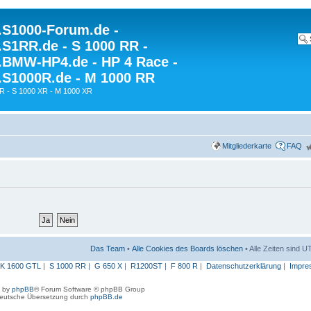
S1000-Forum.de -
S1RR.de - S 1000 RR -
BMW-HP4.de - HP 4 Race -
S1000R.de - M 1000 RR
R - S 1000 XR - M 1000 XR
Mitgliederkarte
FAQ
Das Team
•
Alle Cookies des Boards löschen
• Alle Zeiten sind 
K 1600 GTL
|
S 1000 RR
|
G 650 X
|
R1200ST
|
F 800 R
|
Datenschutzerklärung
|
Impre
 by
phpBB
® Forum Software © phpBB Group
eutsche Übersetzung durch
phpBB.de