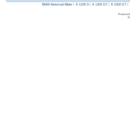
BMW-Motorrad-Bilder
|
K 1200 S
|
K 1300 GT
|
K 1600 GT
|
Powered
D