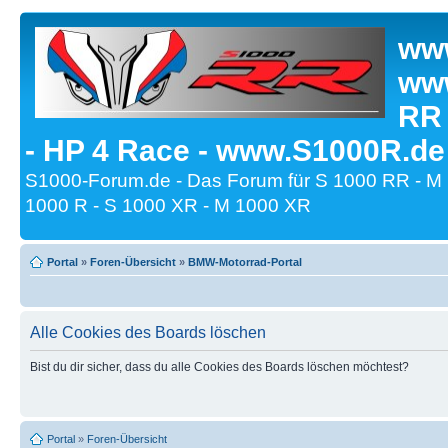
www
www
RR
- HP 4 Race - www.S1000R.de
S1000-Forum.de - Das Forum für S 1000 RR - M
1000 R - S 1000 XR - M 1000 XR
Portal
»
Foren-Übersicht
»
BMW-Motorrad-Portal
Alle Cookies des Boards löschen
Bist du dir sicher, dass du alle Cookies des Boards löschen möchtest?
Portal
»
Foren-Übersicht