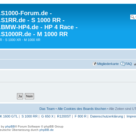
S1000-Forum.de -
S1RR.de - S 1000 RR -
BMW-HP4.de - HP 4 Race -
S1000R.de - M 1000 RR
R - S 1000 XR - M 1000 XR
Mitgliederkarte
FAQ
Das Team
•
Alle Cookies des Boards löschen
• Alle Zeiten sind 
K 1600 GTL
|
S 1000 RR
|
G 650 X
|
R1200ST
|
F 800 R
|
Datenschutzerklärung
|
Impre
 by
phpBB
® Forum Software © phpBB Group
eutsche Übersetzung durch
phpBB.de