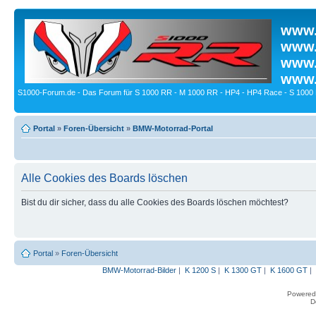
www.
www.
www.
www.
S1000-Forum.de - Das Forum für S 1000 RR - M 1000 RR - HP4 - HP4 Race - S 1000 
Portal
»
Foren-Übersicht
»
BMW-Motorrad-Portal
Alle Cookies des Boards löschen
Bist du dir sicher, dass du alle Cookies des Boards löschen möchtest?
Portal
»
Foren-Übersicht
BMW-Motorrad-Bilder
|
K 1200 S
|
K 1300 GT
|
K 1600 GT
|
Powered
D