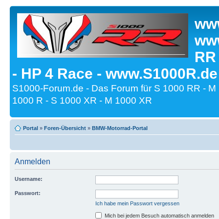
www
www
RR
- HP 4 Race - www.S1000R.de
S1000-Forum.de - Das Forum für S 1000 RR - M
1000 R - S 1000 XR - M 1000 XR
Portal
»
Foren-Übersicht
»
BMW-Motorrad-Portal
Anmelden
Username:
Passwort:
Ich habe mein Passwort vergessen
Mich bei jedem Besuch automatisch anmelden