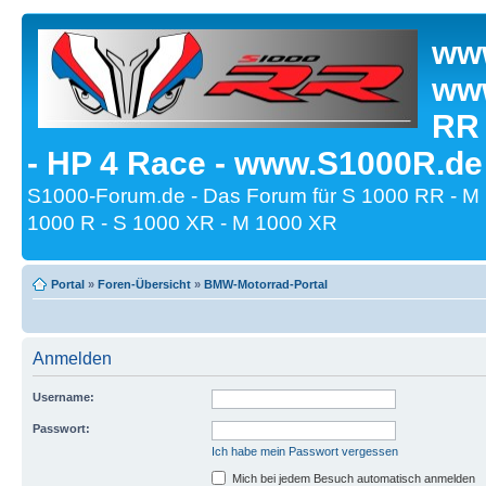
www
www
RR
- HP 4 Race - www.S1000R.de
S1000-Forum.de - Das Forum für S 1000 RR - M
1000 R - S 1000 XR - M 1000 XR
Portal
»
Foren-Übersicht
»
BMW-Motorrad-Portal
Anmelden
Username:
Passwort:
Ich habe mein Passwort vergessen
Mich bei jedem Besuch automatisch anmelden