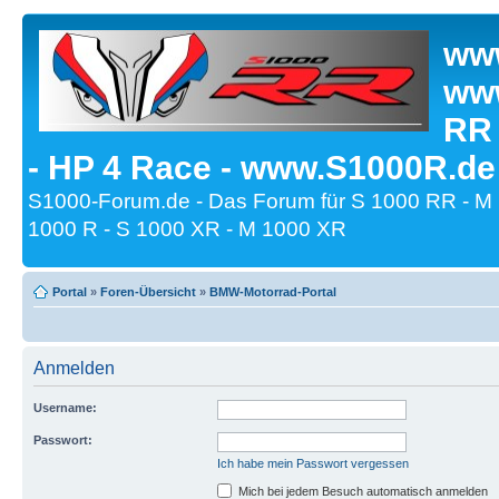
www
www
RR
- HP 4 Race - www.S1000R.de
S1000-Forum.de - Das Forum für S 1000 RR - M
1000 R - S 1000 XR - M 1000 XR
Portal
»
Foren-Übersicht
»
BMW-Motorrad-Portal
Anmelden
Username:
Passwort:
Ich habe mein Passwort vergessen
Mich bei jedem Besuch automatisch anmelden