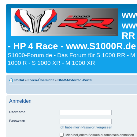
www
www
RR
- HP 4 Race - www.S1000R.de
S1000-Forum.de - Das Forum für S 1000 RR - M
1000 R - S 1000 XR - M 1000 XR
Portal
»
Foren-Übersicht
»
BMW-Motorrad-Portal
Anmelden
Username:
Passwort:
Ich habe mein Passwort vergessen
Mich bei jedem Besuch automatisch anmelden