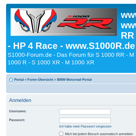
www
www
RR
- HP 4 Race - www.S1000R.de
S1000-Forum.de - Das Forum für S 1000 RR - M
1000 R - S 1000 XR - M 1000 XR
Portal
»
Foren-Übersicht
»
BMW-Motorrad-Portal
Anmelden
Username:
Passwort:
Ich habe mein Passwort vergessen
Mich bei jedem Besuch automatisch anmelden