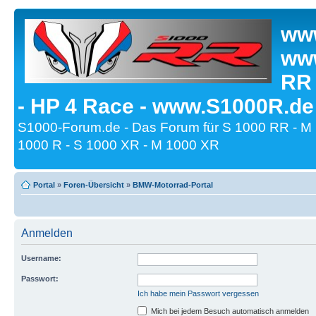
www
www
RR
- HP 4 Race - www.S1000R.de
S1000-Forum.de - Das Forum für S 1000 RR - M
1000 R - S 1000 XR - M 1000 XR
Portal
»
Foren-Übersicht
»
BMW-Motorrad-Portal
Anmelden
Username:
Passwort:
Ich habe mein Passwort vergessen
Mich bei jedem Besuch automatisch anmelden