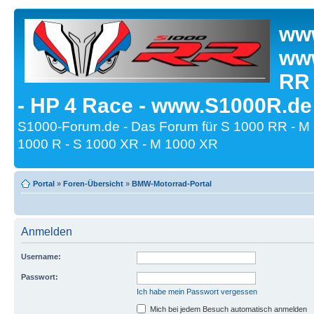
www
www
RR
- HP 4 Race - www.S1000R.de
S1000-Forum.de - Das Forum für S 1000 RR - M
1000 R - S 1000 XR - M 1000 XR
Portal
»
Foren-Übersicht
»
BMW-Motorrad-Portal
Anmelden
Username:
Passwort:
Ich habe mein Passwort vergessen
Mich bei jedem Besuch automatisch anmelden