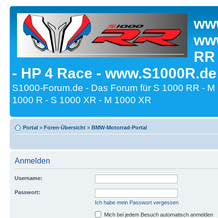
www
www
RR
- HP 4 Race - www.S1000R.de
S1000-Forum.de - Das Forum für S 1000 RR - M
1000 R - S 1000 XR - M 1000 XR
Portal
»
Foren-Übersicht
»
BMW-Motorrad-Portal
Anmelden
Username:
Passwort:
Ich habe mein Passwort vergessen
Mich bei jedem Besuch automatisch anmelden