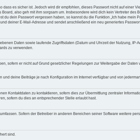
 dass es sicher ist. Jedoch wird dir empfohlen, dieses Passwort nicht auf einer V
 Board, also geh mit ihm sorgsam um. Insbesondere wird dich kein Vertreter des B
test du dein Passwort vergessen haben, so kannst du die Funktion „Ich habe mein 
nd deiner E-Mail-Adresse und sendet anschließend ein neu generiertes Passwort 
egebenen Daten sowie laufende Zugriffsdaten (Datum und Uhrzeit der Nutzung, IP-
oards zu verwenden.
en, sofern er nicht auf Grund gesetzlicher Regelungen zur Weitergabe der Daten ver
n und deine Beiträge je nach Konfiguration im Internet verfügbar und von jederma
nen Kontaktdaten zu kontaktieren, sofern dies zur Übermittlung zentraler Informat
ren, sofern du dies an entsprechender Stelle erlaubt hast.
re umfassen. Sofern der Betreiber in anderen Bereichen seiner Software weitere 
hert sind.