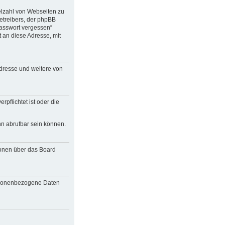
ielzahl von Webseiten zu
etreibers, der phpBB
Passwort vergessen“
an diese Adresse, mit
Adresse und weitere von
pflichtet ist oder die
nn abrufbar sein können.
ionen über das Board
personenbezogene Daten