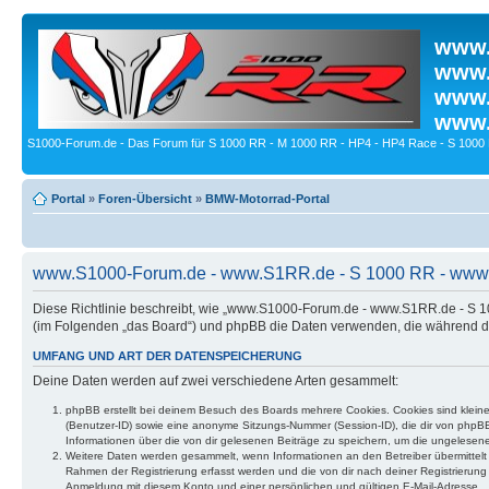
www.
www.
www.
www.
S1000-Forum.de - Das Forum für S 1000 RR - M 1000 RR - HP4 - HP4 Race - S 1000 
Portal
»
Foren-Übersicht
»
BMW-Motorrad-Portal
www.S1000-Forum.de - www.S1RR.de - S 1000 RR - www.B
Diese Richtlinie beschreibt, wie „www.S1000-Forum.de - www.S1RR.de - S
(im Folgenden „das Board“) und phpBB die Daten verwenden, die während 
UMFANG UND ART DER DATENSPEICHERUNG
Deine Daten werden auf zwei verschiedene Arten gesammelt:
phpBB erstellt bei deinem Besuch des Boards mehrere Cookies. Cookies sind kleine
(Benutzer-ID) sowie eine anonyme Sitzungs-Nummer (Session-ID), die dir von phpBB 
Informationen über die von dir gelesenen Beiträge zu speichern, um die ungelesen
Weitere Daten werden gesammelt, wenn Informationen an den Betreiber übermittelt we
Rahmen der Registrierung erfasst werden und die von dir nach deiner Registrierun
Anmeldung mit diesem Konto und einer persönlichen und gültigen E-Mail-Adresse.