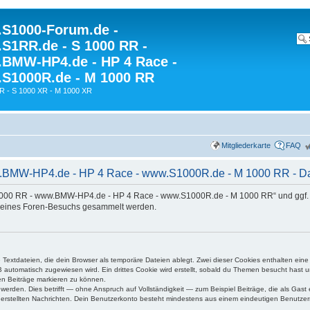
S1000-Forum.de -
S1RR.de - S 1000 RR -
BMW-HP4.de - HP 4 Race -
S1000R.de - M 1000 RR
R - S 1000 XR - M 1000 XR
Mitgliederkarte
FAQ
MW-HP4.de - HP 4 Race - www.S1000R.de - M 1000 RR - Date
 1000 RR - www.BMW-HP4.de - HP 4 Race - www.S1000R.de - M 1000 RR“ und ggf. 
deines Foren-Besuchs gesammelt werden.
 Textdateien, die dein Browser als temporäre Dateien ablegt. Zwei dieser Cookies enthalten ei
automatisch zugewiesen wird. Ein drittes Cookie wird erstellt, sobald du Themen besucht hast 
en Beiträge markieren zu können.
rden. Dies betrifft — ohne Anspruch auf Vollständigkeit — zum Beispiel Beiträge, die als Gast e
g erstellten Nachrichten. Dein Benutzerkonto besteht mindestens aus einem eindeutigen Benutz