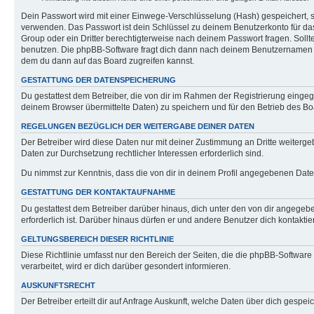
Dein Passwort wird mit einer Einwege-Verschlüsselung (Hash) gespeichert, so
verwenden. Das Passwort ist dein Schlüssel zu deinem Benutzerkonto für das
Group oder ein Dritter berechtigterweise nach deinem Passwort fragen. Soll
benutzen. Die phpBB-Software fragt dich dann nach deinem Benutzernamen u
dem du dann auf das Board zugreifen kannst.
GESTATTUNG DER DATENSPEICHERUNG
Du gestattest dem Betreiber, die von dir im Rahmen der Registrierung eing
deinem Browser übermittelte Daten) zu speichern und für den Betrieb des B
REGELUNGEN BEZÜGLICH DER WEITERGABE DEINER DATEN
Der Betreiber wird diese Daten nur mit deiner Zustimmung an Dritte weitergeb
Daten zur Durchsetzung rechtlicher Interessen erforderlich sind.
Du nimmst zur Kenntnis, dass die von dir in deinem Profil angegebenen Date
GESTATTUNG DER KONTAKTAUFNAHME
Du gestattest dem Betreiber darüber hinaus, dich unter den von dir angegebe
erforderlich ist. Darüber hinaus dürfen er und andere Benutzer dich kontaktie
GELTUNGSBEREICH DIESER RICHTLINIE
Diese Richtlinie umfasst nur den Bereich der Seiten, die die phpBB-Softwa
verarbeitet, wird er dich darüber gesondert informieren.
AUSKUNFTSRECHT
Der Betreiber erteilt dir auf Anfrage Auskunft, welche Daten über dich gespeic