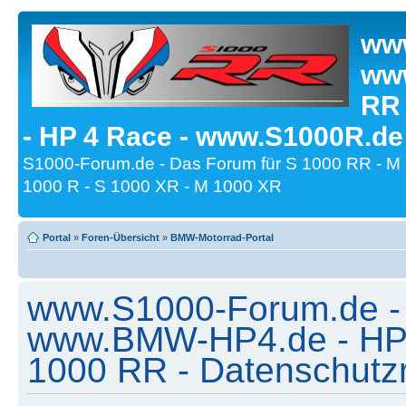
www
www
RR
- HP 4 Race - www.S1000R.de
S1000-Forum.de - Das Forum für S 1000 RR - M
1000 R - S 1000 XR - M 1000 XR
Portal
»
Foren-Übersicht
»
BMW-Motorrad-Portal
www.S1000-Forum.de -
www.BMW-HP4.de - HP 
1000 RR - Datenschutzri