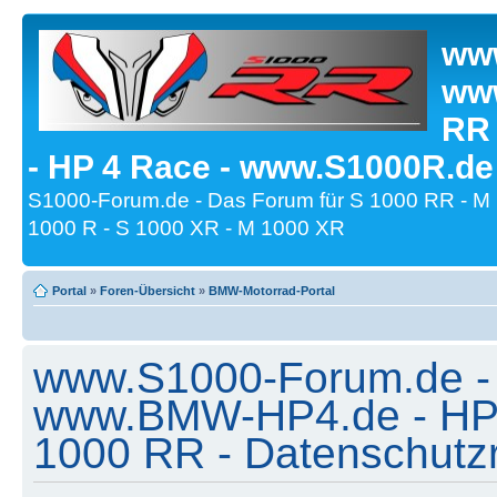
www
www
RR
- HP 4 Race - www.S1000R.de
S1000-Forum.de - Das Forum für S 1000 RR - M
1000 R - S 1000 XR - M 1000 XR
Portal
»
Foren-Übersicht
»
BMW-Motorrad-Portal
www.S1000-Forum.de -
www.BMW-HP4.de - HP 
1000 RR - Datenschutzri