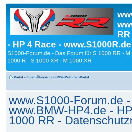
www
www
RR
- HP 4 Race - www.S1000R.de
S1000-Forum.de - Das Forum für S 1000 RR - M
1000 R - S 1000 XR - M 1000 XR
Portal
»
Foren-Übersicht
»
BMW-Motorrad-Portal
www.S1000-Forum.de -
www.BMW-HP4.de - HP 
1000 RR - Datenschutzri